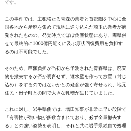
です。
この事件では、主犯格たる青森の業者と首都圏を中心に全
国各地から産廃を集めて現地に送り込んだ埼玉の業者が摘
発されたものの、発覚時点でほぼ倒産状態にあり、両県併
せて最終的に1000億円近くに及ぶ原状回復費用を負担す
るのは不可能でした。
そのため、巨額負担が当初から予測された青森県は、廃棄
物を撤去するか否か明言せず、遮水壁を作って放置（封じ
込め）をするのではないかとの疑念が強く寄せられ、地元
住民・田子町との間で大きな軋轢が生じていました。
これに対し、岩手県側では、増田知事が非常に早い段階で
「有害性が強い物が多数含まれており、必ず全量撤去す
る」との強い姿勢を表明し、それと共に岩手県独自で処理