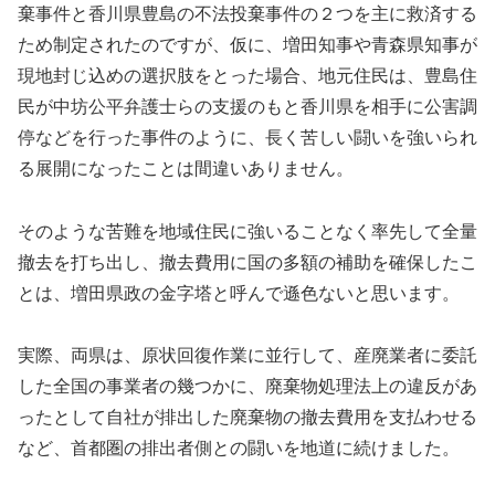
棄事件と香川県豊島の不法投棄事件の２つを主に救済する
ため制定されたのですが、仮に、増田知事や青森県知事が
現地封じ込めの選択肢をとった場合、地元住民は、豊島住
民が中坊公平弁護士らの支援のもと香川県を相手に公害調
停などを行った事件のように、長く苦しい闘いを強いられ
る展開になったことは間違いありません。
そのような苦難を地域住民に強いることなく率先して全量
撤去を打ち出し、撤去費用に国の多額の補助を確保したこ
とは、増田県政の金字塔と呼んで遜色ないと思います。
実際、両県は、原状回復作業に並行して、産廃業者に委託
した全国の事業者の幾つかに、廃棄物処理法上の違反があ
ったとして自社が排出した廃棄物の撤去費用を支払わせる
など、首都圏の排出者側との闘いを地道に続けました。