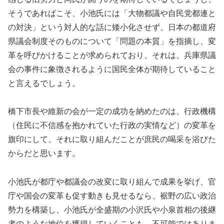
そうであればこそ、小池氏には「大物都議や自民党都連と
の対決」という対人的な話に矮小化させず、日本の都道府
県議会制度そのものについて「問題の本質」を指摘し、変
革を呼びかけることが求められており、それは、兵庫県議
会の事件に象徴されるように国民全体が期待していること
と言えるでしょう。
橋下市長や維新の会が一定の成功を納めたのは、行政機構
（住民に不信感を抱かれていた行政の実情など）の変革を
旗印にして、それに取り組んだことが庶民の喝采を浴びた
からだと思います。
小池氏が都庁や都議会の改変に取り組んで成果を挙げ、官
庁や国会の変革も促す動きも見せるなら、裾野の広い政治
勢力を構築し、小池氏が全盛期の小沢氏や小泉首相の後継
者のような地位を獲得していくことも、不可能ではありま