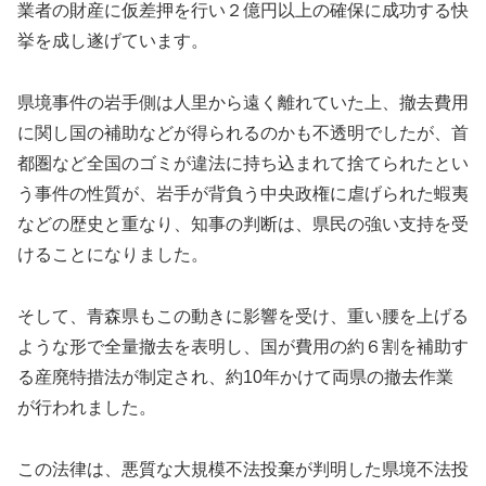
業者の財産に仮差押を行い２億円以上の確保に成功する快
挙を成し遂げています。
県境事件の岩手側は人里から遠く離れていた上、撤去費用
に関し国の補助などが得られるのかも不透明でしたが、首
都圏など全国のゴミが違法に持ち込まれて捨てられたとい
う事件の性質が、岩手が背負う中央政権に虐げられた蝦夷
などの歴史と重なり、知事の判断は、県民の強い支持を受
けることになりました。
そして、青森県もこの動きに影響を受け、重い腰を上げる
ような形で全量撤去を表明し、国が費用の約６割を補助す
る産廃特措法が制定され、約10年かけて両県の撤去作業
が行われました。
この法律は、悪質な大規模不法投棄が判明した県境不法投