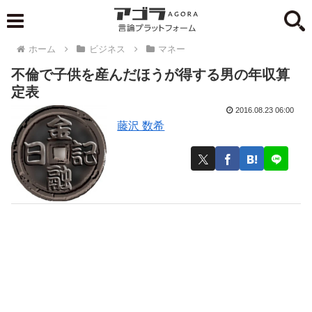
ホーム
ビジネス
マネー
不倫で子供を産んだほうが得する男の年収算
定表
2016.08.23 06:00
藤沢 数希