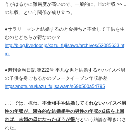
うがはるかに難易度が高いので、一般的に、Hの年収 >> L
の年収、という関係が成り立つ。
●サラリーマンと結婚するのと金持ちと不倫して子供を生
むのとどちらが得なのか？
http://blog.livedoor.jp/kazu_fujisawa/archives/52085633.ht
ml
●週刊金融日記 第222号 平凡な男と結婚するかハイスペ男
の子供を身ごもるかのブレークイーブン年収格差
https://note.mu/kazu_fujisawa/n/n69b500a54795
ここでは、概ね、
不倫相手や結婚してくれないハイスペ男
性の年収が、潜在的な結婚相手の男性の年収の2倍を上回
れば、未婚の母になったほうが得
だという結論が導き出さ
れた。