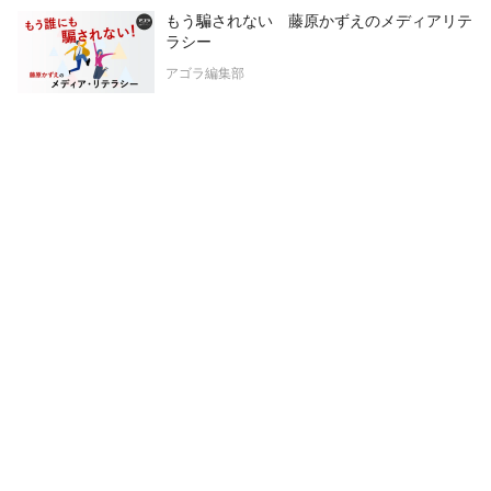
もう騙されない 藤原かずえのメディアリテ
ラシー
アゴラ編集部