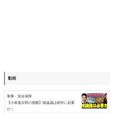
動画
軍事・安全保障
【小泉進次郎の覚醒】核論議は絶対に必要
だ！