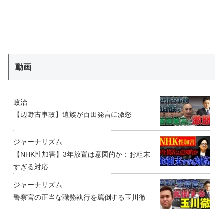
動画
政治
【辺野古事故】遺族が百田発言に激怒
ジャーナリズム
【NHK性加害】3年放置は意図的か：お粗末
すぎる対応
ジャーナリズム
警察官の正当な職務執行を罵倒する玉川徹