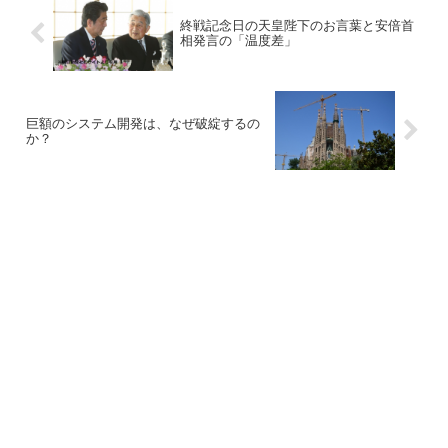
終戦記念日の天皇陛下のお言葉と安倍首
相発言の「温度差」
巨額のシステム開発は、なぜ破綻するの
か？