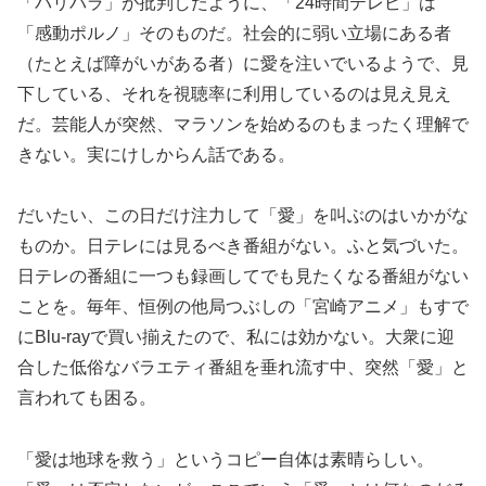
「バリバラ」が批判したように、「24時間テレビ」は
「感動ポルノ」そのものだ。社会的に弱い立場にある者
（たとえば障がいがある者）に愛を注いでいるようで、見
下している、それを視聴率に利用しているのは見え見え
だ。芸能人が突然、マラソンを始めるのもまったく理解で
きない。実にけしからん話である。
だいたい、この日だけ注力して「愛」を叫ぶのはいかがな
ものか。日テレには見るべき番組がない。ふと気づいた。
日テレの番組に一つも録画してでも見たくなる番組がない
ことを。毎年、恒例の他局つぶしの「宮崎アニメ」もすで
にBlu-rayで買い揃えたので、私には効かない。大衆に迎
合した低俗なバラエティ番組を垂れ流す中、突然「愛」と
言われても困る。
「愛は地球を救う」というコピー自体は素晴らしい。