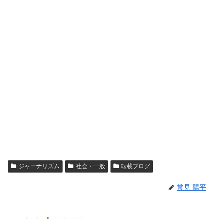
ジャーナリズム
社会・一般
転載ブログ
常見 陽平