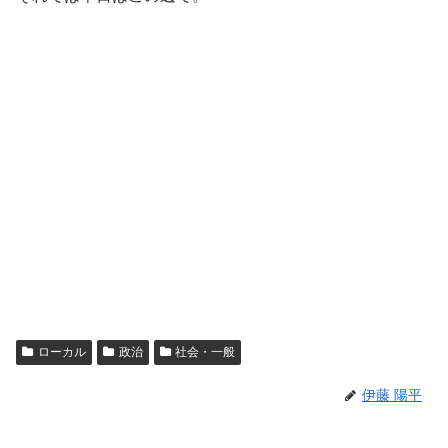
ローカル
政治
社会・一般
伊藤 陽平