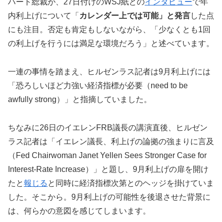
ハート総裁が、27日付けのWSJ紙との
インタビュー
で年
内利上げについて「
カレンダー上では可能」と発言
した点
にも注目。否定も肯定もしないながら、「少なくとも1回
の利上げを行うには満足な環境だろう」と述べています。
一連の事情を踏まえ、ヒルゼンラス記者は9月利上げには
「恐ろしいほど力強い経済指標が必要（need to be
awfully strong）」と指摘していました。
ちなみに26日のイエレンFRB議長の講演直後、ヒルゼン
ラス記者は「イエレン議長、利上げの論拠の強まりに言及
（Fed Chairwoman Janet Yellen Sees Stronger Case for
Interest-Rate Increase）」と題し、9月利上げの扉を開け
たと
報じる
と同時に経済指標次第とのヘッジを掛けていま
した。そこから。9月利上げの可能性を後退させた背景に
は、何らかの意図を感じてしまいます。