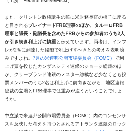
（出所：Federalreserve/Flickr）
また、クリントン政権誕生の暁に米財務長官の椅子に座る
と目される
ブレイナードFRB理事のほか、タルーロFRB
理事と議長・副議長を含めたFRBからの参加者のうち2人
が引き続き利上げに慎重
と伝えています。両者は、インフ
レが2％に到達した段階で利上げすべきとの考えを表明済
みですよね。
7月の米連邦公開市場委員会（FOMC）
で利
上げ票を投じたカンザスシティ連銀のジョージ総裁のほ
か、クリーブランド連銀のメスター総裁など少なくとも投
票メンバーのうち2名は利上げに前向きながら、地区連銀
総裁の立場とFRB理事では重みが違うということでしょ
うか。
中立派で米連邦公開市場委員会（FOMC）内のコンセンサ
スを反映した考えを持つとされるアトランタ連銀のロック