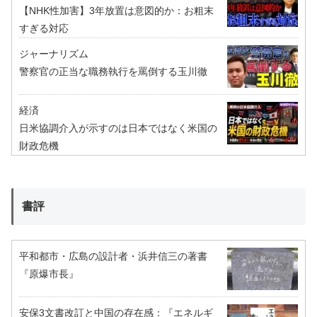
【NHK性加害】3年放置は意図的か：お粗末
すぎる対応
ジャーナリズム
警察官の正当な職務執行を罵倒する玉川徹
経済
日米協調介入が示すのは日本ではなく米国の
財政危機
書評
平和都市・広島の設計者・浜井信三の著書
『原爆市長』
安保3文書改訂と中国の存在感：『エネルギ