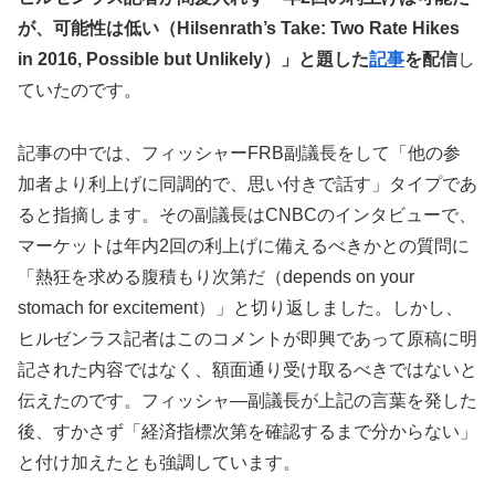
が、可能性は低い（Hilsenrath’s Take: Two Rate Hikes
in 2016, Possible but Unlikely）」と題した
記事
を配信
し
ていたのです。
記事の中では、フィッシャーFRB副議長をして「他の参
加者より利上げに同調的で、思い付きで話す」タイプであ
ると指摘します。その副議長はCNBCのインタビューで、
マーケットは年内2回の利上げに備えるべきかとの質問に
「熱狂を求める腹積もり次第だ（depends on your
stomach for excitement）」と切り返しました。しかし、
ヒルゼンラス記者はこのコメントが即興であって原稿に明
記された内容ではなく、額面通り受け取るべきではないと
伝えたのです。フィッシャ―副議長が上記の言葉を発した
後、すかさず「経済指標次第を確認するまで分からない」
と付け加えたとも強調しています。