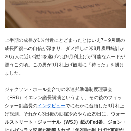
上半期の成長が1％付近にとどまったとはいえ7～9月期の
成長回復への自信が深まり、ダメ押しに米8月雇用統計が
20万人に近い増加を遂げれば9月利上げが可能なムードが
漂うこの頃。この男が9月利上げ観測に「待った」を掛け
ました。
ジャクソン・ホール会合での米連邦準備制度理事会
（FRB）イエレン議長講演というより、その後のフィッ
シャー副議長の
インタビュー
でにわかに台頭した9月利上
げ観測。それから3日後の動揺冷めやらぬ29日に、
ウォー
ルストリート・ジャーナル（WSJ）紙のFed番、ジョン・
ヒルゼンラス記者が間髪入れず「年2回の利上げは可能だ