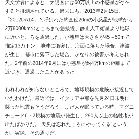
天文学者によると、太陽圏には60万以上の小惑星が存在
すると推測されている。過去にも、2013年2月15日、
「2012DA14」と呼ばれた約直径20mの小惑星が地球から
2万8000kmのところまで急接近、静止人工衛星より地球
に近いところを通過した。小惑星は大きさが45～50mで
推定13万トン。地球に衝突し、海面に落ちた場合、津波
が生じ、都市に落下した場合、かなりの被害が考えられ
た。2年前の2014年9月には小惑星が約4万kmの距離まで
近づき、通過したことがあった。
われわれが知らないところで、地球規模の危険が接近して
いたわけだ。最近では、イタリア中部を先月24日未明に
襲った地震もそうだろう。まだ人が眠っている時、マグニ
チュード6・2規模の地震が発生し、290人以上の犠牲者が
出たばかりだ。“天災は忘れたころにやってくる”という
が、実際、その通りだ。