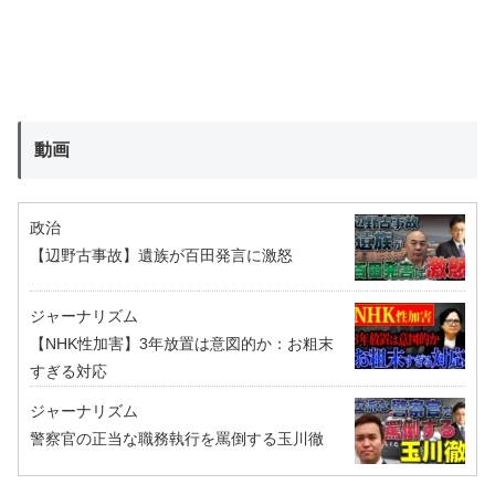
動画
政治
【辺野古事故】遺族が百田発言に激怒
ジャーナリズム
【NHK性加害】3年放置は意図的か：お粗末
すぎる対応
ジャーナリズム
警察官の正当な職務執行を罵倒する玉川徹