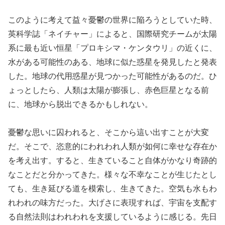
このように考えて益々憂鬱の世界に陥ろうとしていた時、
英科学誌「ネイチャー」によると、国際研究チームが太陽
系に最も近い恒星「プロキシマ・ケンタウリ」の近くに、
水がある可能性のある、地球に似た惑星を発見したと発表
した。地球の代用惑星が見つかった可能性があるのだ。ひ
ょっとしたら、人類は太陽が膨張し、赤色巨星となる前
に、地球から脱出できるかもしれない。
憂鬱な思いに囚われると、そこから這い出すことが大変
だ。そこで、恣意的にわれわれ人類が如何に幸せな存在か
を考え出す。すると、生きていること自体がかなり奇跡的
なことだと分かってきた。様々な不幸なことが生じたとし
ても、生き延びる道を模索し、生きてきた。空気も水もわ
れわれの味方だった。大げさに表現すれば、宇宙を支配す
る自然法則はわれわれを支援しているように感じる。先日