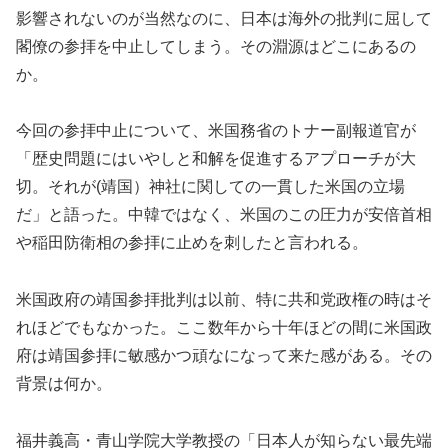
影響されないのが当然なのに、日本は海外の批判に屈して
閣僚の参拝を中止してしまう。その淵源はどこにあるの
か。
今回の参拝中止について、米国務省のトナー副報道官が
「歴史問題にはいやしと和解を促進するアプローチが大
切。それが(靖国）神社に関しての一貫した米国の立場
だ」と語った。中韓ではなく、米国のこの圧力が安倍首相
や稲田防衛相の参拝に止めを刺したと言われる。
米国政府の靖国参拝批判は以前、特に共和党政権の時はそ
れほどでもなかった。ここ数年から十年ほどの間に米国政
府は靖国参拝に敏感かつ頑なになって来た感がある。その
背景は何か。
福井義高・青山学院大学教授の「日本人が知らない最先端