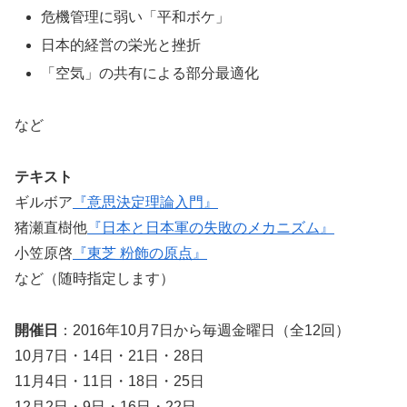
危機管理に弱い「平和ボケ」
日本的経営の栄光と挫折
「空気」の共有による部分最適化
など
テキスト
ギルボア
『意思決定理論入門』
猪瀬直樹他
『日本と日本軍の失敗のメカニズム』
小笠原啓
『東芝 粉飾の原点』
など（随時指定します）
開催日
：2016年10月7日から毎週金曜日（全12回）
10月7日・14日・21日・28日
11月4日・11日・18日・25日
12月2日・9日・16日・22日