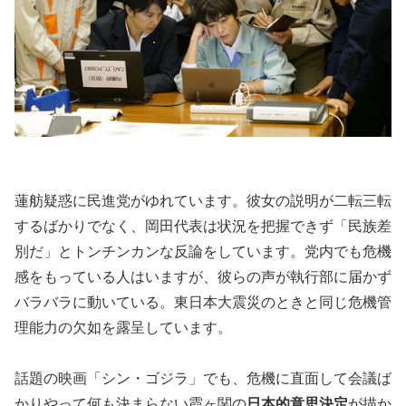
蓮舫疑惑に民進党がゆれています。彼女の説明が二転三転
するばかりでなく、岡田代表は状況を把握できず「民族差
別だ」とトンチンカンな反論をしています。党内でも危機
感をもっている人はいますが、彼らの声が執行部に届かず
バラバラに動いている。東日本大震災のときと同じ危機管
理能力の欠如を露呈しています。
話題の映画「シン・ゴジラ」でも、危機に直面して会議ば
かりやって何も決まらない霞ヶ関の
日本的意思決定
が描か