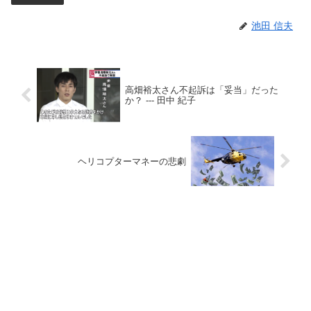
池田 信夫
高畑裕太さん不起訴は「妥当」だった
か？ --- 田中 紀子
ヘリコプターマネーの悲劇