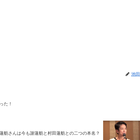
池田
った！
蓮舫さんは今も謝蓮舫と村田蓮舫との二つの本名？