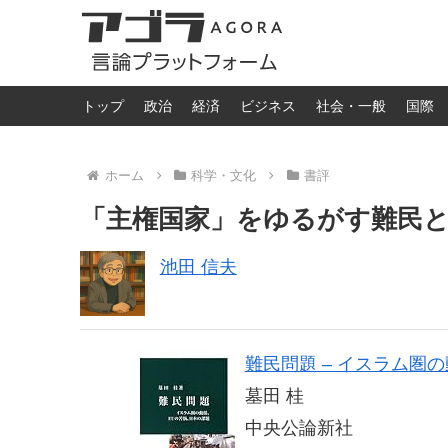
トップ
政治
経済
ビジネス
社会・一般
国際
ホーム
科学・文化
書評
「主権国家」をゆるがす難民
池田 信夫
難民問題 – イスラム圏の
墓田 桂
中央公論新社