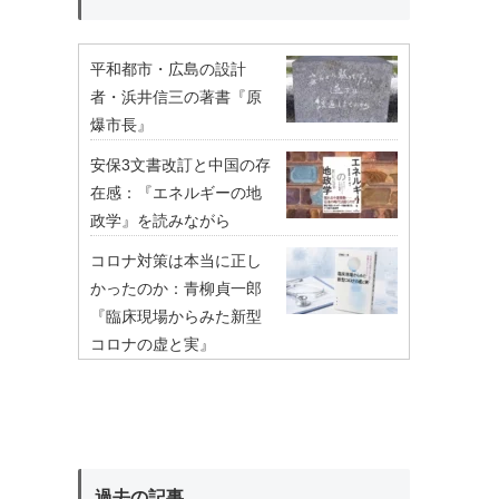
平和都市・広島の設計
者・浜井信三の著書『原
爆市長』
安保3文書改訂と中国の存
在感：『エネルギーの地
政学』を読みながら
コロナ対策は本当に正し
かったのか：青柳貞一郎
『臨床現場からみた新型
コロナの虚と実』
過去の記事