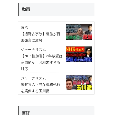
動画
政治
【辺野古事故】遺族が百
田発言に激怒
ジャーナリズム
【NHK性加害】3年放置は
意図的か：お粗末すぎる
対応
ジャーナリズム
警察官の正当な職務執行
を罵倒する玉川徹
書評