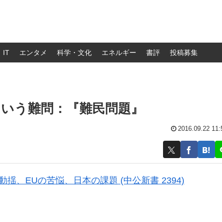
IT
エンタメ
科学・文化
エネルギー
書評
投稿募集
という難問：『難民問題』
2016.09.22 11:
動揺、EUの苦悩、日本の課題 (中公新書 2394)