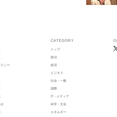
U
CATEGORY
O
覧
トップ
覧
政治
ポリシー
経済
ビジネス
集
社会・一般
社
国際
載
IT・メディア
わせ
科学・文化
項
エネルギー