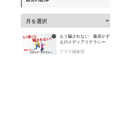
もう騙されない 藤原かず
えのメディアリテラシー
アゴラ編集部