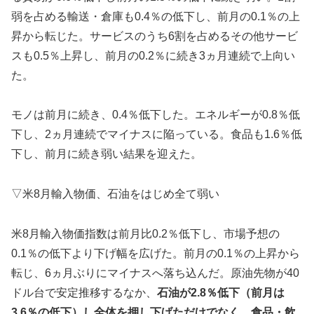
弱を占める輸送・倉庫も0.4％の低下し、前月の0.1％の上
昇から転じた。サービスのうち6割を占めるその他サービ
スも0.5％上昇し、前月の0.2％に続き3ヵ月連続で上向い
た。
モノは前月に続き、0.4％低下した。エネルギーが0.8％低
下し、2ヵ月連続でマイナスに陥っている。食品も1.6％低
下し、前月に続き弱い結果を迎えた。
▽米8月輸入物価、石油をはじめ全て弱い
米8月輸入物価指数は前月比0.2％低下し、市場予想の
0.1％の低下より下げ幅を広げた。前月の0.1％の上昇から
転じ、6ヵ月ぶりにマイナスへ落ち込んだ。原油先物が40
ドル台で安定推移するなか、
石油が2.8％低下（前月は
3.6％の低下）し全体を押し下げただけでなく、食品・飲