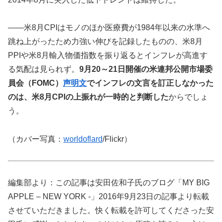
――米8月CPIはモノのほか医療費が1984年以来の水準へ
跳ね上がったため力強い伸びを記録したものの、米8月
PPIや米8月輸入物価指数を振り返るとインフレが高進す
る気配は見られず。
9月20～21日開催の米連邦公開市場委
員会（FOMC）
声明文
でインフレの文言を訂正しなかった
のは、米8月CPIの上振れが一時的と判断した
からでしょ
う。
（カバー写真：
worldoflard
/Flickr）
編集部より：この記事は安田佐和子氏のブログ「MY BIG
APPLE – NEW YORK -」2016年9月23日の記事より転載
させていただきました。快く転載を許可してくださった安