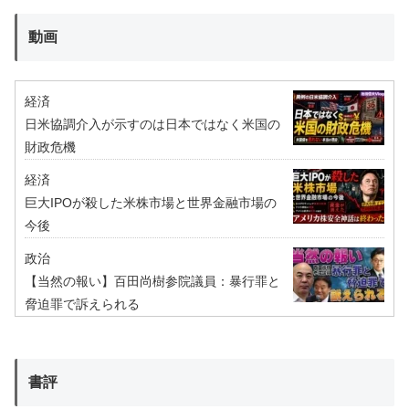
動画
経済
日米協調介入が示すのは日本ではなく米国の
財政危機
経済
巨大IPOが殺した米株市場と世界金融市場の
今後
政治
【当然の報い】百田尚樹参院議員：暴行罪と
脅迫罪で訴えられる
書評