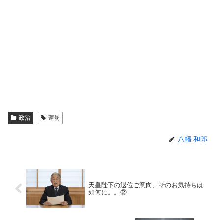
政治
蓮舫
八幡 和郎
天皇陛下の退位ご意向、そのお気持ちは
如何に。。②