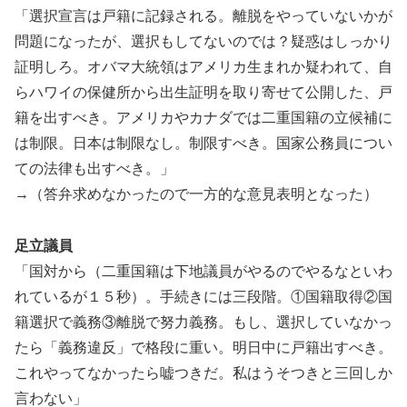
「選択宣言は戸籍に記録される。離脱をやっていないかが
問題になったが、選択もしてないのでは？疑惑はしっかり
証明しろ。オバマ大統領はアメリカ生まれか疑われて、自
らハワイの保健所から出生証明を取り寄せて公開した、戸
籍を出すべき。アメリカやカナダでは二重国籍の立候補に
は制限。日本は制限なし。制限すべき。国家公務員につい
ての法律も出すべき。」
→（答弁求めなかったので一方的な意見表明となった）
足立議員
「国対から（二重国籍は下地議員がやるのでやるなといわ
れているが１５秒）。手続きには三段階。①国籍取得②国
籍選択で義務③離脱で努力義務。もし、選択していなかっ
たら「義務違反」で格段に重い。明日中に戸籍出すべき。
これやってなかったら嘘つきだ。私はうそつきと三回しか
言わない」