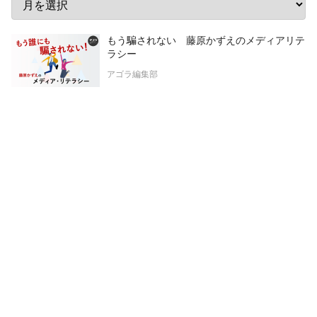
もう騙されない 藤原かずえのメディアリテ
ラシー
アゴラ編集部