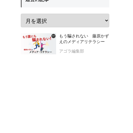
もう騙されない 藤原かず
えのメディアリテラシー
アゴラ編集部