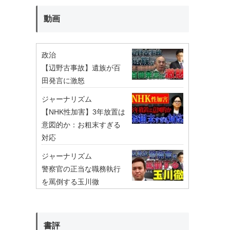
動画
政治
【辺野古事故】遺族が百
田発言に激怒
ジャーナリズム
【NHK性加害】3年放置は
意図的か：お粗末すぎる
対応
ジャーナリズム
警察官の正当な職務執行
を罵倒する玉川徹
書評