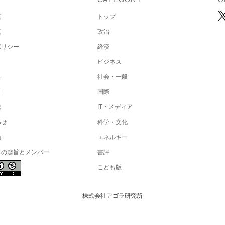
覧
トップ
覧
政治
ポリシー
経済
ビジネス
集
社会・一般
社
国際
載
IT・メディア
わせ
科学・文化
項
エネルギー
トの趣旨とメンバー
書評
こども版
株式会社アゴラ研究所