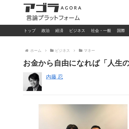
トップ
政治
経済
ビジネス
社会・一般
国際
ホーム
ビジネス
マネー
お金から自由になれば「人生
内藤 忍