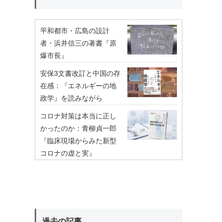
平和都市・広島の設計
者・浜井信三の著書『原
爆市長』
安保3文書改訂と中国の存
在感：『エネルギーの地
政学』を読みながら
コロナ対策は本当に正し
かったのか：青柳貞一郎
『臨床現場からみた新型
コロナの虚と実』
過去の記事