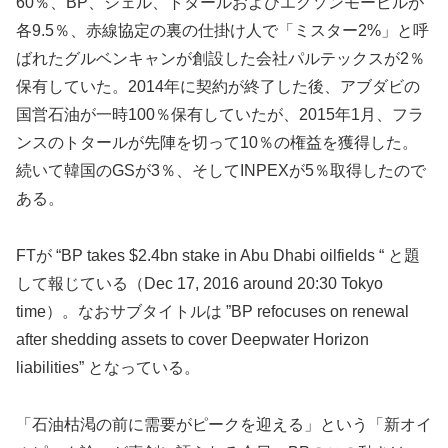
60％、BP、シェル、トタールおよびエクソンモービルが
各9.5％、赤線協定の裏の仕掛け人で「ミスター2%」と呼
ばれたグルベンキャンが創設した会社パルテックスが2％
保有していた。2014年に契約が終了した後、アブダビの
国営石油が一時100％保有していたが、2015年1月、フラ
ンスのトタールが先陣を切って10％の権益を獲得した。
続いて韓国のGSが3％、そしてINPEXが5％取得したので
ある。
FTが “BP takes $2.4bn stake in Abu Dhabi oilfields “ と題
して報じている（Dec 17, 2016 around 20:30 Tokyo
time）。なおサブタイトルは ”BP refocuses on renewal
after shedding assets to cover Deepwater Horizon
liabilities” となっている。
「石油枯渇の前に需要がピークを迎える」という「新オイ