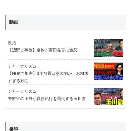
動画
政治
【辺野古事故】遺族が百田発言に激怒
ジャーナリズム
【NHK性加害】3年放置は意図的か：お粗末
すぎる対応
ジャーナリズム
警察官の正当な職務執行を罵倒する玉川徹
書評