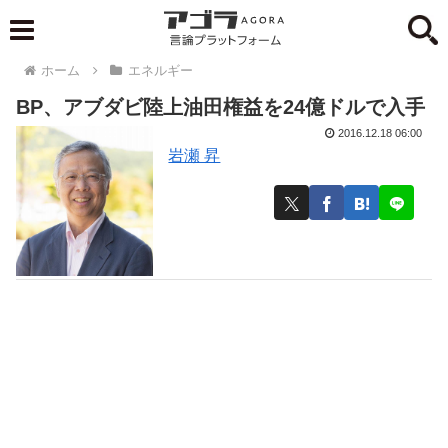
ホーム
エネルギー
BP、アブダビ陸上油田権益を24億ドルで入手
2016.12.18 06:00
岩瀬 昇