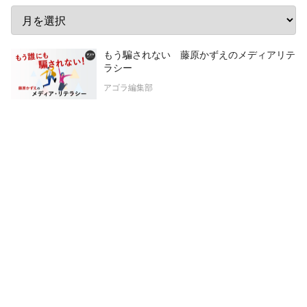
もう騙されない 藤原かずえのメディアリテ
ラシー
アゴラ編集部