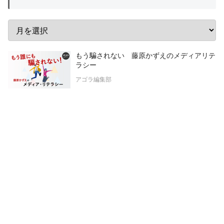
もう騙されない 藤原かずえのメディアリテ
ラシー
アゴラ編集部