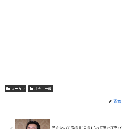
ローカル
社会・一般
寄稿
民進党の初鹿議員“居眠り”の原因が夜遊び