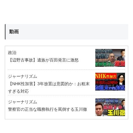
動画
政治
【辺野古事故】遺族が百田発言に激怒
ジャーナリズム
【NHK性加害】3年放置は意図的か：お粗末
すぎる対応
ジャーナリズム
警察官の正当な職務執行を罵倒する玉川徹