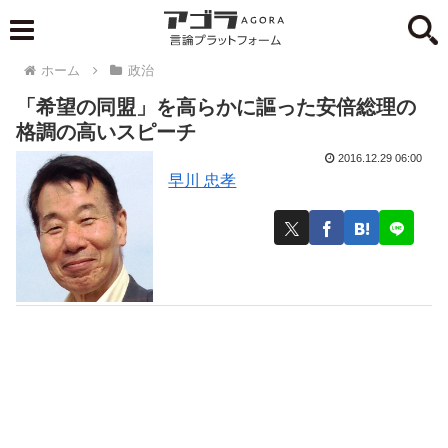
ホーム
政治
「希望の同盟」を高らかに謳った安倍総理の
格調の高いスピーチ
2016.12.29 06:00
早川 忠孝