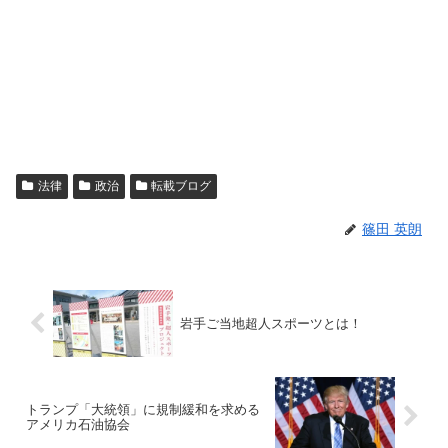
法律
政治
転載ブログ
篠田 英朗
岩手ご当地超人スポーツとは！
トランプ「大統領」に規制緩和を求める
アメリカ石油協会