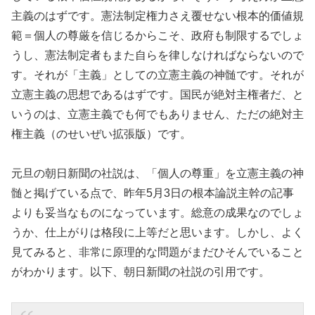
主義のはずです。憲法制定権力さえ覆せない根本的価値規
範＝個人の尊厳を信じるからこそ、政府も制限するでしょ
うし、憲法制定者もまた自らを律しなければならないので
す。それが「主義」としての立憲主義の神髄です。それが
立憲主義の思想であるはずです。国民が絶対主権者だ、と
いうのは、立憲主義でも何でもありません、ただの絶対主
権主義（のせいぜい拡張版）です。
元旦の朝日新聞の社説は、「個人の尊重」を立憲主義の神
髄と掲げている点で、昨年5月3日の根本論説主幹の記事
よりも妥当なものになっています。総意の成果なのでしょ
うか、仕上がりは格段に上等だと思います。しかし、よく
見てみると、非常に原理的な問題がまだひそんでいること
がわかります。以下、朝日新聞の社説の引用です。