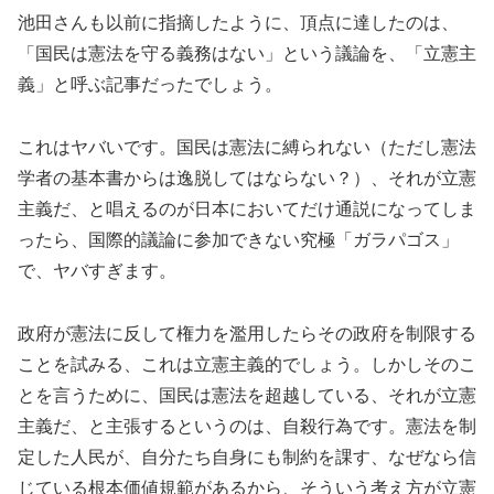
池田さんも以前に指摘したように、頂点に達したのは、
「国民は憲法を守る義務はない」という議論を、「立憲主
義」と呼ぶ記事だったでしょう。
これはヤバいです。国民は憲法に縛られない（ただし憲法
学者の基本書からは逸脱してはならない？）、それが立憲
主義だ、と唱えるのが日本においてだけ通説になってしま
ったら、国際的議論に参加できない究極「ガラパゴス」
で、ヤバすぎます。
政府が憲法に反して権力を濫用したらその政府を制限する
ことを試みる、これは立憲主義的でしょう。しかしそのこ
とを言うために、国民は憲法を超越している、それが立憲
主義だ、と主張するというのは、自殺行為です。憲法を制
定した人民が、自分たち自身にも制約を課す、なぜなら信
じている根本価値規範があるから、そういう考え方が立憲