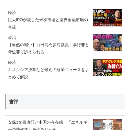
経済
巨大IPOが殺した米株市場と世界金融市場の
今後
政治
【当然の報い】百田尚樹参院議員：暴行罪と
脅迫罪で訴えられる
経済
キオクシア決算など最近の経済ニュースをま
とめて解説
書評
安保3文書改訂と中国の存在感：『エネルギ
ーの地政学』を読みながら