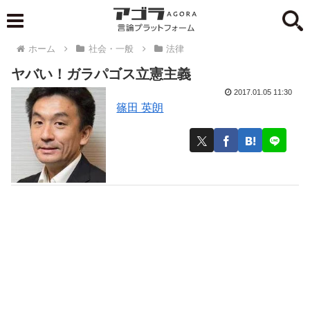
ホーム
社会・一般
法律
ヤバい！ガラパゴス立憲主義
2017.01.05 11:30
篠田 英朗