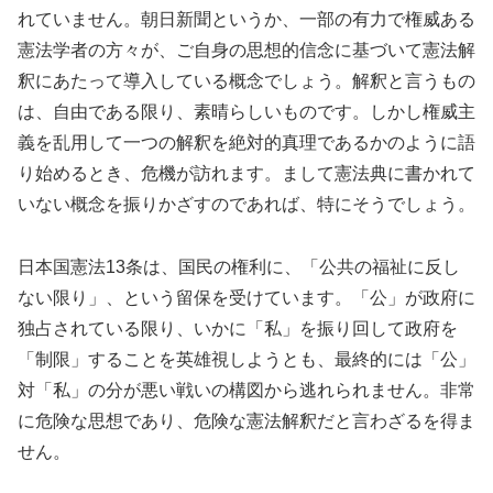
れていません。朝日新聞というか、一部の有力で権威ある
憲法学者の方々が、ご自身の思想的信念に基づいて憲法解
釈にあたって導入している概念でしょう。解釈と言うもの
は、自由である限り、素晴らしいものです。しかし権威主
義を乱用して一つの解釈を絶対的真理であるかのように語
り始めるとき、危機が訪れます。まして憲法典に書かれて
いない概念を振りかざすのであれば、特にそうでしょう。
日本国憲法13条は、国民の権利に、「公共の福祉に反し
ない限り」、という留保を受けています。「公」が政府に
独占されている限り、いかに「私」を振り回して政府を
「制限」することを英雄視しようとも、最終的には「公」
対「私」の分が悪い戦いの構図から逃れられません。非常
に危険な思想であり、危険な憲法解釈だと言わざるを得ま
せん。