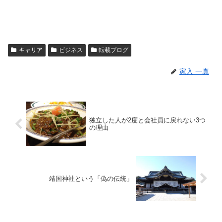
キャリア
ビジネス
転載ブログ
家入 一真
独立した人が2度と会社員に戻れない3つ
の理由
靖国神社という「偽の伝統」