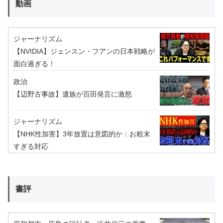
動画
ジャーナリズム
【NVIDIA】ジェンスン・フアンの日本戦略が
面白過ぎる！
政治
【辺野古事故】遺族が百田発言に激怒
ジャーナリズム
【NHK性加害】3年放置は意図的か：お粗末
すぎる対応
書評