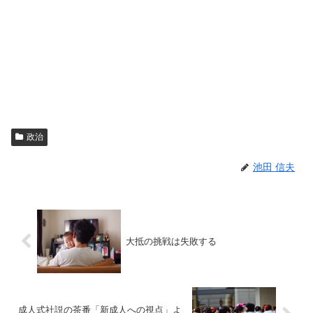
政治
池田 信夫
大抵の挑戦は失敗する
成人式社説の茶番「新成人への視点」よ