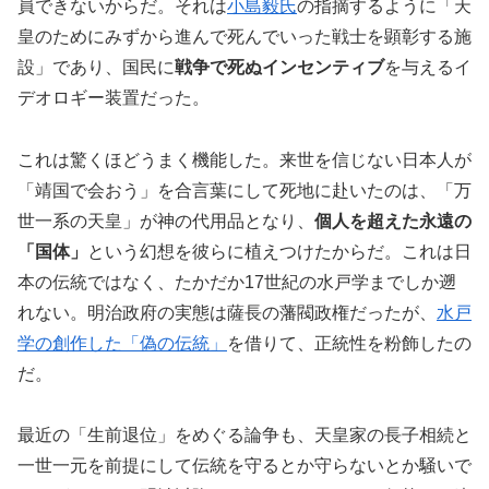
員できないからだ。それは
小島毅氏
の指摘するように「天
皇のためにみずから進んで死んでいった戦士を顕彰する施
設」であり、国民に
戦争で死ぬインセンティブ
を与えるイ
デオロギー装置だった。
これは驚くほどうまく機能した。来世を信じない日本人が
「靖国で会おう」を合言葉にして死地に赴いたのは、「万
世一系の天皇」が神の代用品となり、
個人を超えた永遠の
「国体」
という幻想を彼らに植えつけたからだ。これは日
本の伝統ではなく、たかだか17世紀の水戸学までしか遡
れない。明治政府の実態は薩長の藩閥政権だったが、
水戸
学の創作した「偽の伝統」
を借りて、正統性を粉飾したの
だ。
最近の「生前退位」をめぐる論争も、天皇家の長子相続と
一世一元を前提にして伝統を守るとか守らないとか騒いで