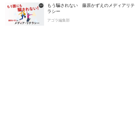
もう騙されない 藤原かずえのメディアリテ
ラシー
アゴラ編集部