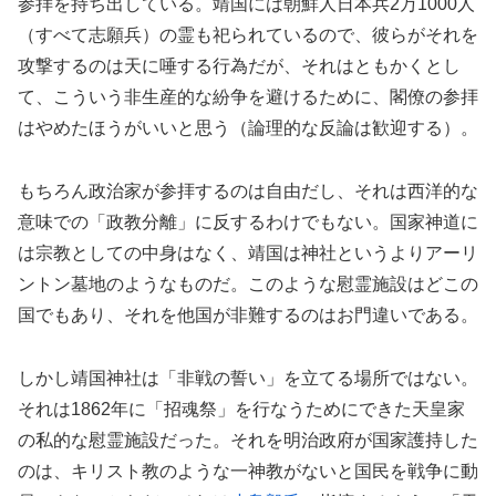
参拝を持ち出している。靖国には朝鮮人日本兵2万1000人
（すべて志願兵）の霊も祀られているので、彼らがそれを
攻撃するのは天に唾する行為だが、それはともかくとし
て、こういう非生産的な紛争を避けるために、閣僚の参拝
はやめたほうがいいと思う（論理的な反論は歓迎する）。
もちろん政治家が参拝するのは自由だし、それは西洋的な
意味での「政教分離」に反するわけでもない。国家神道に
は宗教としての中身はなく、靖国は神社というよりアーリ
ントン墓地のようなものだ。このような慰霊施設はどこの
国でもあり、それを他国が非難するのはお門違いである。
しかし靖国神社は「非戦の誓い」を立てる場所ではない。
それは1862年に「招魂祭」を行なうためにできた天皇家
の私的な慰霊施設だった。それを明治政府が国家護持した
のは、キリスト教のような一神教がないと国民を戦争に動