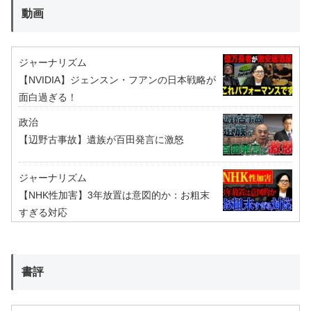
動画
ジャーナリズム
【NVIDIA】ジェンスン・フアンの日本戦略が
面白過ぎる！
政治
【辺野古事故】遺族が百田発言に激怒
ジャーナリズム
【NHK性加害】3年放置は意図的か：お粗末
すぎる対応
書評