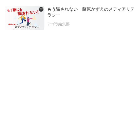
もう騙されない 藤原かずえのメディアリテ
ラシー
アゴラ編集部