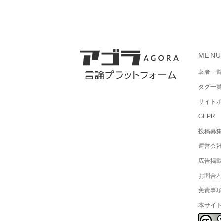
MEN
著者一
タグ一
サイト
GEPR
投稿募
運営会
広告掲
お問合
免責事
本サイ