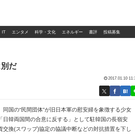
IT
エンタメ
科学・文化
エネルギー
書評
投稿募集
は別だ
2017.01.10 11:
同国の“民間団体”が旧日本軍の慰安婦を象徴する少女
「日韓両国間の合意に反する」として駐韓国の長嶺安
交換(スワップ)協定の協議中断などの対抗措置を下し