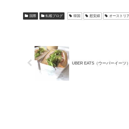
国際
転載ブログ
韓国
慰安婦
オーストリ
UBER EATS（ウーバーイ