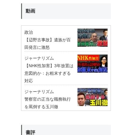
動画
政治
【辺野古事故】遺族が百
田発言に激怒
ジャーナリズム
【NHK性加害】3年放置は
意図的か：お粗末すぎる
対応
ジャーナリズム
警察官の正当な職務執行
を罵倒する玉川徹
書評