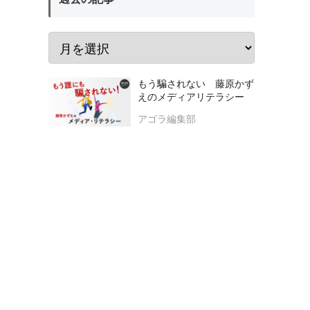
もう騙されない 藤原かず
えのメディアリテラシー
アゴラ編集部