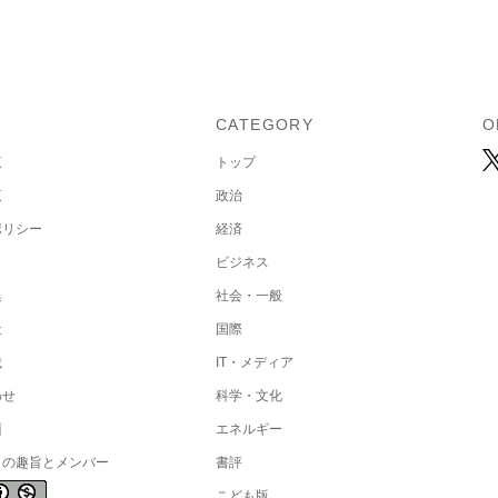
U
CATEGORY
O
覧
トップ
覧
政治
ポリシー
経済
ビジネス
集
社会・一般
社
国際
載
IT・メディア
わせ
科学・文化
項
エネルギー
トの趣旨とメンバー
書評
こども版