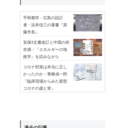
平和都市・広島の設計
者・浜井信三の著書『原
爆市長』
安保3文書改訂と中国の存
在感：『エネルギーの地
政学』を読みながら
コロナ対策は本当に正し
かったのか：青柳貞一郎
『臨床現場からみた新型
コロナの虚と実』
過去の記事