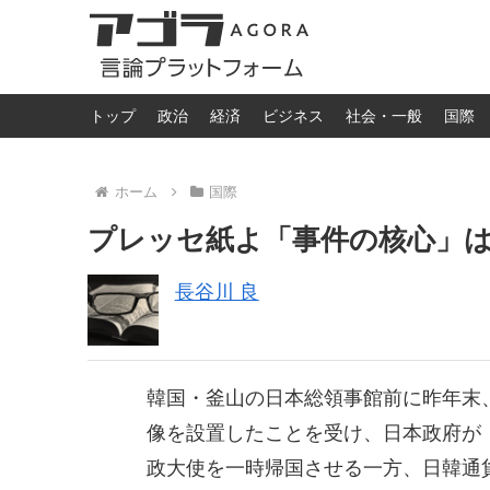
トップ
政治
経済
ビジネス
社会・一般
国際
ホーム
国際
プレッセ紙よ「事件の核心」
長谷川 良
韓国・釜山の日本総領事館前に昨年末、
像を設置したことを受け、日本政府が
政大使を一時帰国させる一方、日韓通貨