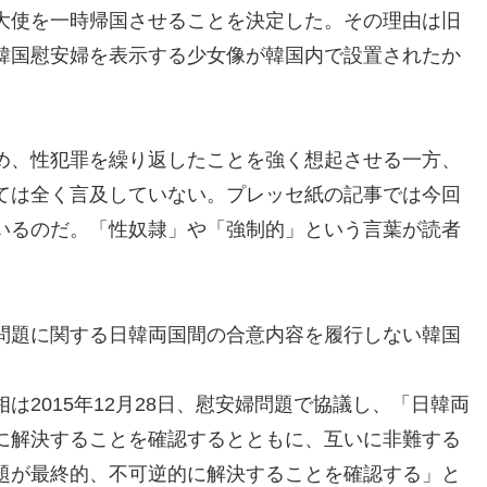
大使を一時帰国させることを決定した。その理由は旧
韓国慰安婦を表示する少女像が韓国内で設置されたか
め、性犯罪を繰り返したことを強く想起させる一方、
ては全く言及していない。プレッセ紙の記事では今回
いるのだ。「性奴隷」や「強制的」という言葉が読者
問題に関する日韓両国間の合意内容を履行しない韓国
は2015年12月28日、慰安婦問題で協議し、「日韓両
に解決することを確認するとともに、互いに非難する
題が最終的、不可逆的に解決することを確認する」と