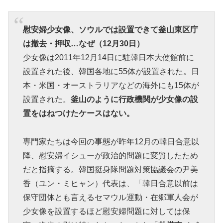
慰安婦少女像、ソウルでは設置できて釜山東区庁
は撤去・押収…なぜ（12月30日）
少女像は2011年12月14日に駐韓日本大使館前に
設置された後、韓国各地に55体が設置された。日
本・米国・オーストラリアなどの海外にも15体が
設置された。
釜山のように行政機関が少女像の設
置をはねつけたケースはない。
専門家たちは今回の事態が昨年12月の韓日合意以
降、慰安婦イシューが政治的問題に変質したため
だと指摘する。韓国挺身隊問題対策協議会の尹美
香（ユン・ミヒャン）代表は、「韓日合意以前は
保守団体とも言えるセマウル運動・在郷軍人会が
少女像を設置するほど慰安婦問題に対しては保