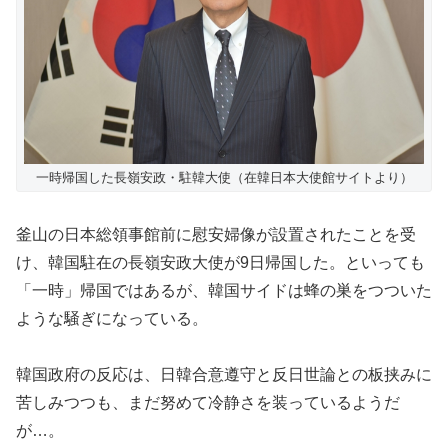
一時帰国した長嶺安政・駐韓大使（在韓日本大使館サイトより）
釜山の日本総領事館前に慰安婦像が設置されたことを受
け、韓国駐在の長嶺安政大使が9日帰国した。といっても
「一時」帰国ではあるが、韓国サイドは蜂の巣をつついた
ような騒ぎになっている。
韓国政府の反応は、日韓合意遵守と反日世論との板挟みに
苦しみつつも、まだ努めて冷静さを装っているようだ
が…。