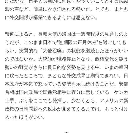
けだから、日本と長期的に仲良くやっていこうとする良識
派の声など、簡単にかき消される勢いだ。とても、まとも
に外交関係が構築できるようには思えない。
報道によると、長嶺大使の帰国は一週間程度の見通しのよ
うだが、このまま日本で“無期限の正月休み”を過ごしても
らい、実質的な「大使召喚」の状態を継続したほうがいい
のではないか。大統領が職務停止となり、政権交代を窺う
勢いの野党がさらに反日的な姿勢を見せる中、いまの韓国
に戻ったところで、まともな外交成果は期待できない。日
本政府が本気で怒っている姿勢を示し続けることだ。安倍
首相は国内政局で民進党相手に存分に示している「ケンカ
上手」ぶりをここでも発揮し、少なくとも、アメリカの新
政権の日韓問題への反応が見えてくるまでは、もっと付け
入ったほうがいい。