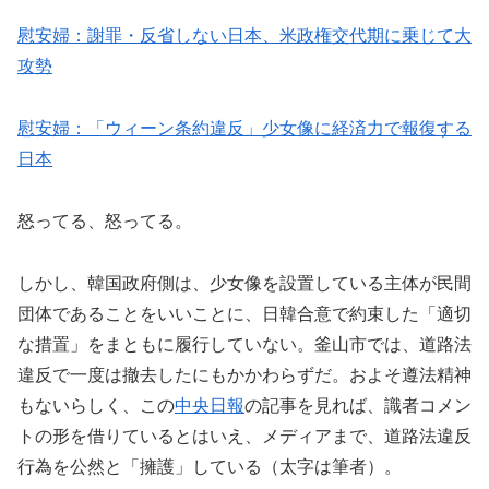
慰安婦：謝罪・反省しない日本、米政権交代期に乗じて大
攻勢
慰安婦：「ウィーン条約違反」少女像に経済力で報復する
日本
怒ってる、怒ってる。
しかし、韓国政府側は、少女像を設置している主体が民間
団体であることをいいことに、日韓合意で約束した「適切
な措置」をまともに履行していない。釜山市では、道路法
違反で一度は撤去したにもかかわらずだ。およそ遵法精神
もないらしく、この
中央日報
の記事を見れば、識者コメン
トの形を借りているとはいえ、メディアまで、道路法違反
行為を公然と「擁護」している（太字は筆者）。