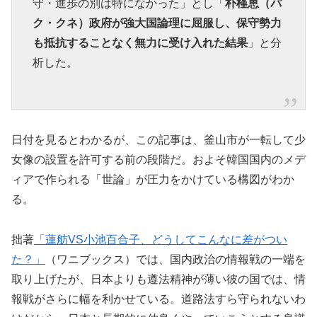
守・進歩の別は特になかった」とし「
朴槿恵（パ
ク・クネ）政府が強大国論理に屈服し、保守勢力
も抵抗することなく無力に受け入れた結果
」と分
析した。
日付を見るとわかるが、この記事は、釜山市が一転して少
女像の設置を許可する前の段階だ。およそ韓国国内のメデ
ィアで作られる「世論」が圧力をかけている構図がわか
る。
拙著
「蓮舫VS小池百合子、どうしてこんなに差がつい
た？」
（ワニブックス）では、国内政治の情報戦の一端を
取り上げたが、日本よりも遵法精神が薄い彼の国では、情
報戦がさらに幅を利かせている。道路法すら守られないわ