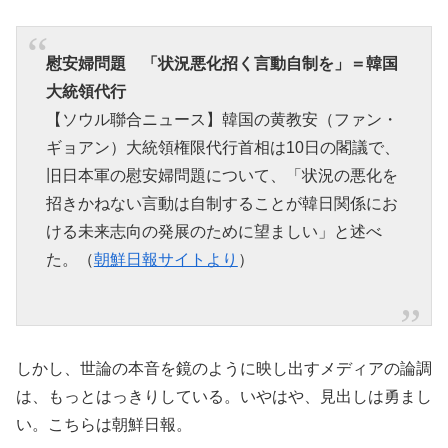
慰安婦問題 「状況悪化招く言動自制を」＝韓国
大統領代行
【ソウル聯合ニュース】韓国の黄教安（ファン・
ギョアン）大統領権限代行首相は10日の閣議で、
旧日本軍の慰安婦問題について、「状況の悪化を
招きかねない言動は自制することが韓日関係にお
ける未来志向の発展のために望ましい」と述べ
た。（
朝鮮日報サイトより
）
しかし、世論の本音を鏡のように映し出すメディアの論調
は、もっとはっきりしている。いやはや、見出しは勇まし
い。こちらは朝鮮日報。