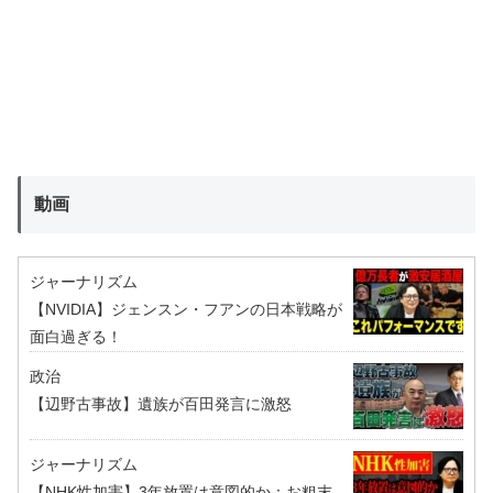
動画
ジャーナリズム
【NVIDIA】ジェンスン・フアンの日本戦略が
面白過ぎる！
政治
【辺野古事故】遺族が百田発言に激怒
ジャーナリズム
【NHK性加害】3年放置は意図的か：お粗末