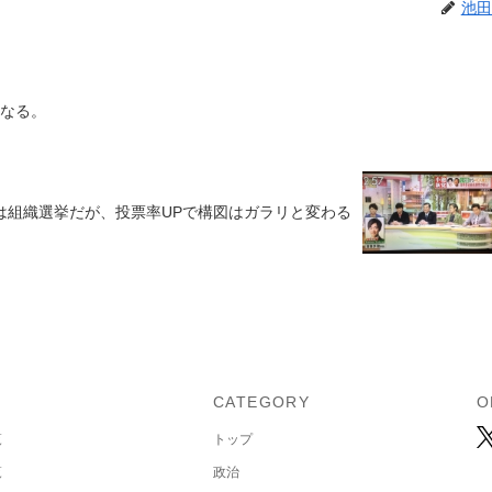
池田
になる。
は組織選挙だが、投票率UPで構図はガラリと変わる
U
CATEGORY
O
覧
トップ
覧
政治