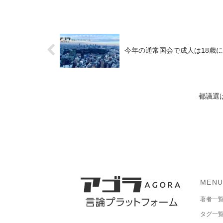
今年の通常国会で成人は18歳
都議選
MEN
著者一
タグ一