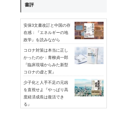
書評
安保3文書改訂と中国の存
在感：『エネルギーの地
政学』を読みながら
コロナ対策は本当に正し
かったのか：青柳貞一郎
『臨床現場からみた新型
コロナの虚と実』
少子化と人手不足の元凶
を直視せよ『やっぱり高
度経済成長は復活でき
る』