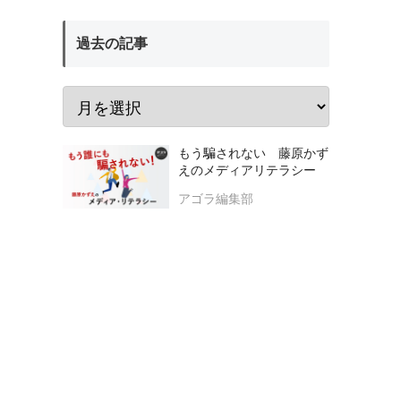
過去の記事
もう騙されない 藤原かず
えのメディアリテラシー
アゴラ編集部