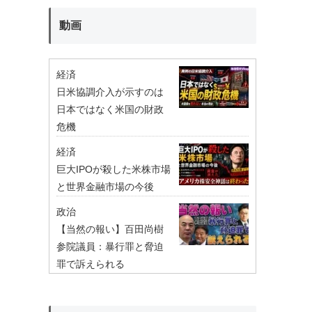
動画
経済
日米協調介入が示すのは
日本ではなく米国の財政
危機
経済
巨大IPOが殺した米株市場
と世界金融市場の今後
政治
【当然の報い】百田尚樹
参院議員：暴行罪と脅迫
罪で訴えられる