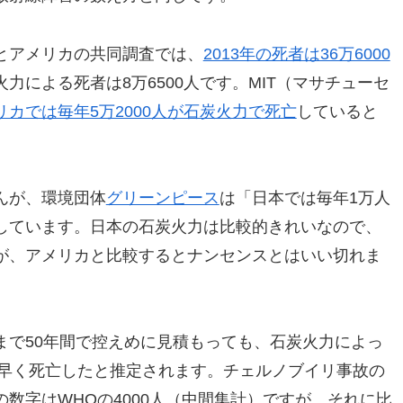
とアメリカの共同調査では、
2013年の死者は36万6000
力による死者は8万6500人です。MIT（マサチューセ
リカでは毎年5万2000人が石炭火力で死亡
していると
んが、環境団体
グリーンピース
は「日本では毎年1万人
しています。日本の石炭火力は比較的きれいなので、
が、アメリカと比較するとナンセンスとはいい切れま
まで50年間で控えめに見積もっても、石炭火力によっ
り早く死亡したと推定されます。チェルノブイリ事故の
数字はWHOの4000人（中間集計）ですが、それに比