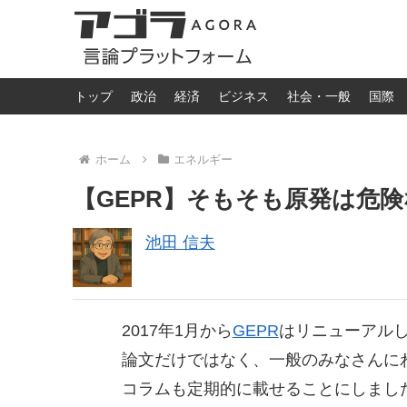
トップ
政治
経済
ビジネス
社会・一般
国際
ホーム
エネルギー
【GEPR】そもそも原発は危険
池田 信夫
2017年1月から
GEPR
はリニューアル
論文だけではなく、一般のみなさんに
コラムも定期的に載せることにしまし