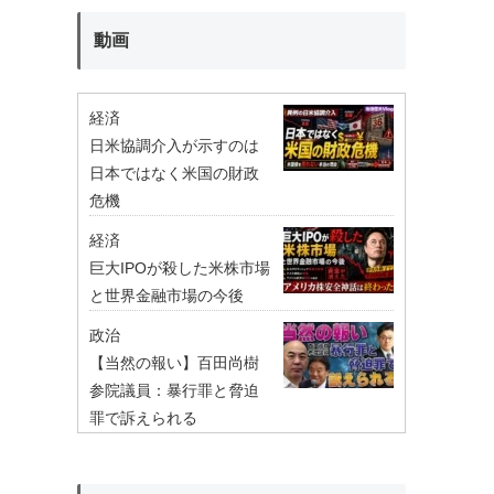
動画
経済
日米協調介入が示すのは
日本ではなく米国の財政
危機
経済
巨大IPOが殺した米株市場
と世界金融市場の今後
政治
【当然の報い】百田尚樹
参院議員：暴行罪と脅迫
罪で訴えられる