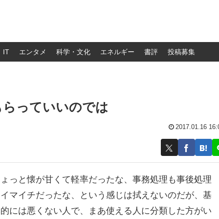
IT
エンタメ
科学・文化
エネルギー
書評
投稿募集
もらっていいのでは
2017.01.16 16:
ちょっと懐が甘くて軽率だったな、事務処理も事後処理
もイマイチだったな、という感じは拭えないのだが、基
本的には悪くない人で、まあ使える人に分類した方がい