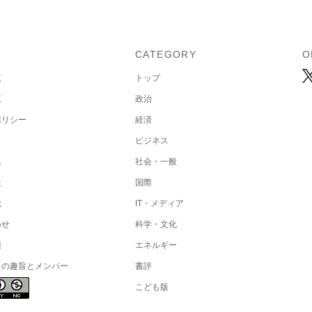
U
CATEGORY
O
覧
トップ
覧
政治
ポリシー
経済
ビジネス
集
社会・一般
社
国際
載
IT・メディア
わせ
科学・文化
項
エネルギー
トの趣旨とメンバー
書評
こども版