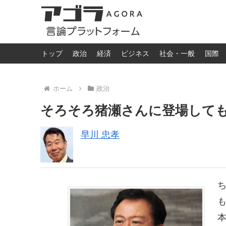
トップ
政治
経済
ビジネス
社会・一般
国際
ホーム
政治
そろそろ猪瀬さんに登場して
早川 忠孝