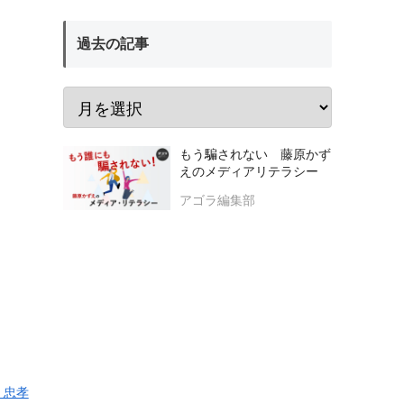
過去の記事
もう騙されない 藤原かず
えのメディアリテラシー
アゴラ編集部
 忠孝