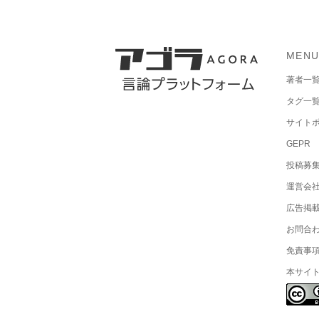
MEN
著者一
タグ一
サイト
GEPR
投稿募
運営会
広告掲
お問合
免責事
本サイ