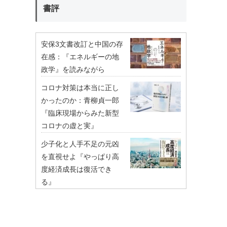
書評
安保3文書改訂と中国の存
在感：『エネルギーの地
政学』を読みながら
コロナ対策は本当に正し
かったのか：青柳貞一郎
『臨床現場からみた新型
コロナの虚と実』
少子化と人手不足の元凶
を直視せよ『やっぱり高
度経済成長は復活でき
る』