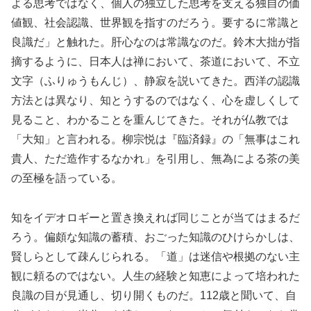
よる思考ではなく、個人の独立した思考を支える独自の価
値観、社会認識、世界観を指すのだろう。要するに常識と
良識だ」と触れた。肝心なのは常識なのだ。鈴木大拙が指
摘するように、日本人は禅において、茶道において、不立
文字（ふりゅうもんじ）、静寂を説いてきた。西洋の認識
方法とは異なり、知とうするのではなく、心を虚しくして
見ること、わかることを重んじてきた。それが仏教では
「大知」と言われる。柳宗悦は『臨済録』の「無事はこれ
貴人、ただ造作するなかれ」を引用し、無為による茶の美
の至極を語っている。
知をイデオロギーと置き換えれば同じことが当てはまるだ
ろう。偏頗な知識の蓄積、おごった知識のひけらかしは、
賢しらとして疎んじられる。「道」は迷信や根拠のない主
観に頼るのではない。人生の経験と知恵によって培われた
良識の目が見通し、切り開くものだ。112歳と聞いて、自