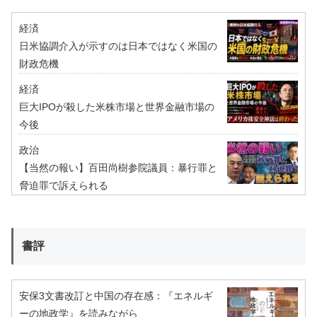
経済
日米協調介入が示すのは日本ではなく米国の
財政危機
経済
巨大IPOが殺した米株市場と世界金融市場の
今後
政治
【当然の報い】百田尚樹参院議員：暴行罪と
脅迫罪で訴えられる
書評
安保3文書改訂と中国の存在感：『エネルギ
ーの地政学』を読みながら