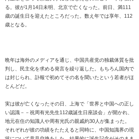
る。彼が1月14日未明、北京で亡くなった。前日、満111
歳の誕生日を迎えたところだった。数え年では享年、112
歳となる。
晩年は海外のメディアを通じ、中国共産党の独裁体質を批
判し、民主化を求める発言を繰り返した。もちろん国内で
は封じられ、訃報で初めてその名を聞いたという若者がほ
とんどだ。
実は彼が亡くなったその日、上海で「世界と中国への正し
い認識－－祝周有光先生112歳誕生日座談会」が開かれ、
地元在住の知識人や周有光氏の親戚約30人が集まった。
それぞれが彼の功績をたたえると同時に、中国知識界の現
状について意見交換をした。結果的に誕生記念がそのまま