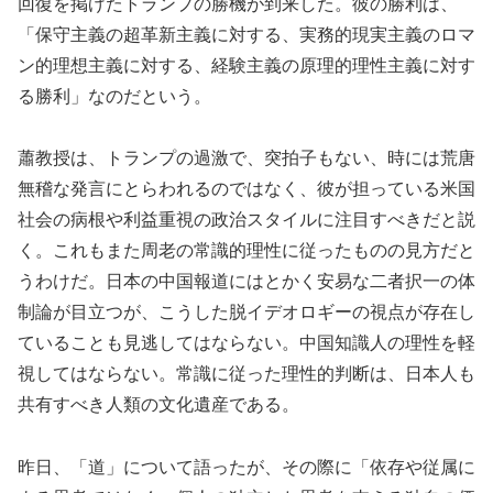
回復を掲げたトランプの勝機が到来した。彼の勝利は、
「保守主義の超革新主義に対する、実務的現実主義のロマ
ン的理想主義に対する、経験主義の原理的理性主義に対す
る勝利」なのだという。
蕭教授は、トランプの過激で、突拍子もない、時には荒唐
無稽な発言にとらわれるのではなく、彼が担っている米国
社会の病根や利益重視の政治スタイルに注目すべきだと説
く。これもまた周老の常識的理性に従ったものの見方だと
うわけだ。日本の中国報道にはとかく安易な二者択一の体
制論が目立つが、こうした脱イデオロギーの視点が存在し
ていることも見逃してはならない。中国知識人の理性を軽
視してはならない。常識に従った理性的判断は、日本人も
共有すべき人類の文化遺産である。
昨日、「道」について語ったが、その際に「依存や従属に