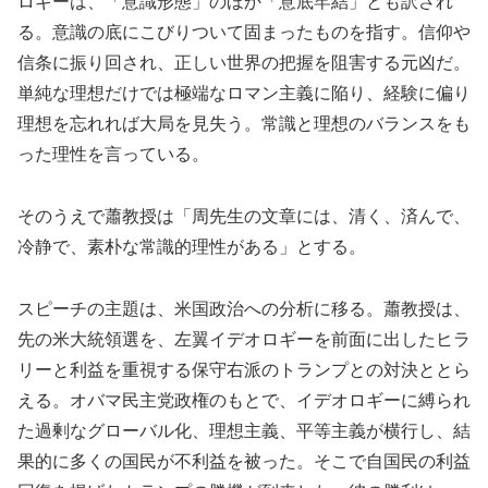
ロギーは、「意識形態」のほか「意底牢結」とも訳され
る。意識の底にこびりついて固まったものを指す。信仰や
信条に振り回され、正しい世界の把握を阻害する元凶だ。
単純な理想だけでは極端なロマン主義に陥り、経験に偏り
理想を忘れれば大局を見失う。常識と理想のバランスをも
った理性を言っている。
そのうえで蕭教授は「周先生の文章には、清く、済んで、
冷静で、素朴な常識的理性がある」とする。
スピーチの主題は、米国政治への分析に移る。蕭教授は、
先の米大統領選を、左翼イデオロギーを前面に出したヒラ
リーと利益を重視する保守右派のトランプとの対決ととら
える。オバマ民主党政権のもとで、イデオロギーに縛られ
た過剰なグローバル化、理想主義、平等主義が横行し、結
果的に多くの国民が不利益を被った。そこで自国民の利益