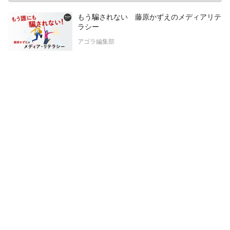
もう騙されない 藤原かずえのメディアリテ
ラシー
アゴラ編集部