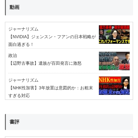
動画
ジャーナリズム
【NVIDIA】ジェンスン・フアンの日本戦略が
面白過ぎる！
政治
【辺野古事故】遺族が百田発言に激怒
ジャーナリズム
【NHK性加害】3年放置は意図的か：お粗末
すぎる対応
書評