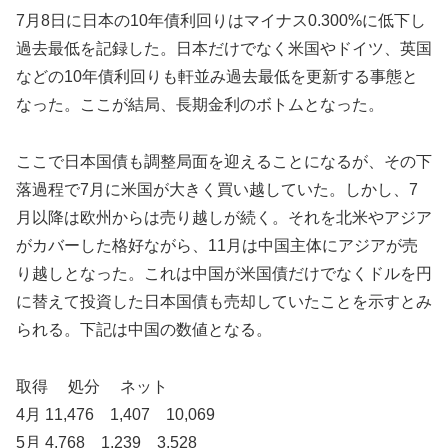
7月8日に日本の10年債利回りはマイナス0.300%に低下し
過去最低を記録した。日本だけでなく米国やドイツ、英国
などの10年債利回りも軒並み過去最低を更新する事態と
なった。ここが結局、長期金利のボトムとなった。
ここで日本国債も調整局面を迎えることになるが、その下
落過程で7月に米国が大きく買い越していた。しかし、7
月以降は欧州からは売り越しが続く。それを北米やアジア
がカバーした格好ながら、11月は中国主体にアジアが売
り越しとなった。これは中国が米国債だけでなくドルを円
に替えて投資した日本国債も売却していたことを示すとみ
られる。下記は中国の数値となる。
取得 処分 ネット
4月 11,476 1,407 10,069
5月 4,768 1,239 3,528