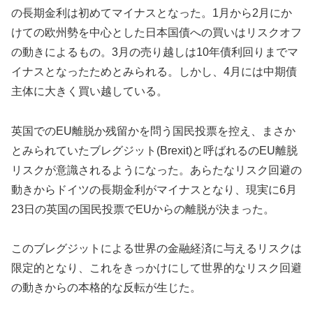
の長期金利は初めてマイナスとなった。1月から2月にか
けての欧州勢を中心とした日本国債への買いはリスクオフ
の動きによるもの。3月の売り越しは10年債利回りまでマ
イナスとなったためとみられる。しかし、4月には中期債
主体に大きく買い越している。
英国でのEU離脱か残留かを問う国民投票を控え、まさか
とみられていたブレグジット(Brexit)と呼ばれるのEU離脱
リスクが意識されるようになった。あらたなリスク回避の
動きからドイツの長期金利がマイナスとなり、現実に6月
23日の英国の国民投票でEUからの離脱が決まった。
このブレグジットによる世界の金融経済に与えるリスクは
限定的となり、これをきっかけにして世界的なリスク回避
の動きからの本格的な反転が生じた。