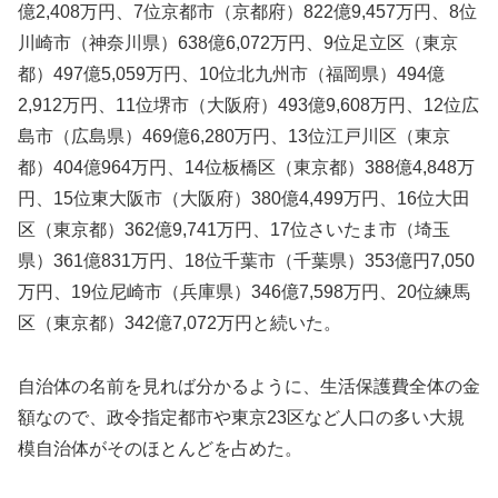
億2,408万円、7位京都市（京都府）822億9,457万円、8位
川崎市（神奈川県）638億6,072万円、9位足立区（東京
都）497億5,059万円、10位北九州市（福岡県）494億
2,912万円、11位堺市（大阪府）493億9,608万円、12位広
島市（広島県）469億6,280万円、13位江戸川区（東京
都）404億964万円、14位板橋区（東京都）388億4,848万
円、15位東大阪市（大阪府）380億4,499万円、16位大田
区（東京都）362億9,741万円、17位さいたま市（埼玉
県）361億831万円、18位千葉市（千葉県）353億円7,050
万円、19位尼崎市（兵庫県）346億7,598万円、20位練馬
区（東京都）342億7,072万円と続いた。
自治体の名前を見れば分かるように、生活保護費全体の金
額なので、政令指定都市や東京23区など人口の多い大規
模自治体がそのほとんどを占めた。