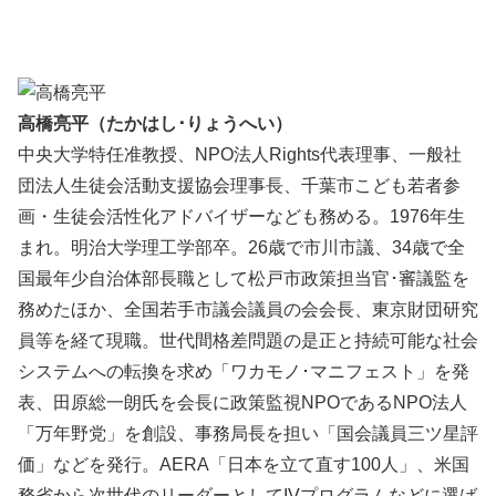
高橋亮平（たかはし･りょうへい）
中央大学特任准教授、NPO法人Rights代表理事、一般社
団法人生徒会活動支援協会理事長、千葉市こども若者参
画・生徒会活性化アドバイザーなども務める。1976年生
まれ。明治大学理工学部卒。26歳で市川市議、34歳で全
国最年少自治体部長職として松戸市政策担当官･審議監を
務めたほか、全国若手市議会議員の会会長、東京財団研究
員等を経て現職。世代間格差問題の是正と持続可能な社会
システムへの転換を求め「ワカモノ･マニフェスト」を発
表、田原総一朗氏を会長に政策監視NPOであるNPO法人
「万年野党」を創設、事務局長を担い「国会議員三ツ星評
価」などを発行。AERA「日本を立て直す100人」、米国
務省から次世代のリーダーとしてIVプログラムなどに選ば