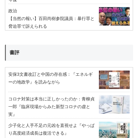
政治
【当然の報い】百田尚樹参院議員：暴行罪と
脅迫罪で訴えられる
書評
安保3文書改訂と中国の存在感：『エネルギ
ーの地政学』を読みながら
コロナ対策は本当に正しかったのか：青柳貞
一郎『臨床現場からみた新型コロナの虚と
実』
少子化と人手不足の元凶を直視せよ『やっぱ
り高度経済成長は復活できる』