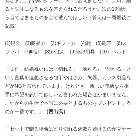
皆さまに、品物のタブーについてお聞きしたい。上司に贈
ると失礼になるものを答えられるだろうか。次の10個か
ら当てはまるものを全て選んでほしい（答えは一番最後に
記載）。
(1)現金 (2)商品券 (3)ギフト券 (4)靴 (5)靴下 (6)ス
リッパ (7)時計 (8)かばん (9)筆記用具 (10）ベルト
「また、結婚祝いには『切れる』『壊れる』『別れる』と
いう言葉を連想させる包丁やはさみ、陶器、ガラス製品な
どがNGと言われています。けれども、親しい問柄なら相
手に希望を訊いて欲しいと言われた場合はかまいません。
これからの生活で本当に必要とするものをプレゼントする
のが一番です。」
（西出氏）
「セットで贈る場合は割り切れる偶数を避けるのがマナー