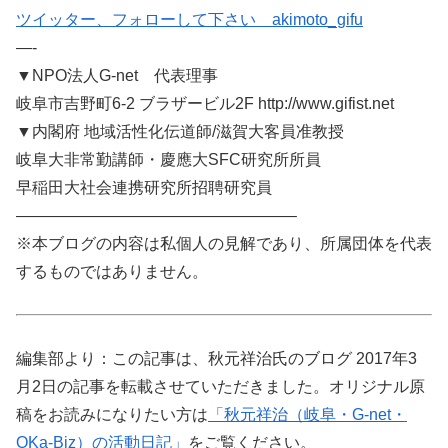
ツイッター、フォローして下さい akimoto_gifu
—-
▼NPO法人G-net 代表理事
岐阜市吉野町6-2 ブラザービル2F http://www.gifist.net
▼内閣府 地域活性化伝道師/滋賀大客員准教授
岐阜大非常勤講師・慶應大SFC研究所所員
早稲田大社会連携研究所招聘研究員
—————————————————–
※本ブログの内容は私個人の見解であり、所属団体を代表
するものではありません。
編集部より：この記事は、秋元祥治氏のブログ 2017年3
月2日の記事を転載させていただきました。オリジナル原
稿をお読みになりたい方は
「秋元祥治（岐阜・G-net・
OKa-Biz）の活動日記」
をご覧ください。