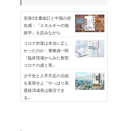
安保3文書改訂と中国の存
在感：『エネルギーの地
政学』を読みながら
コロナ対策は本当に正し
かったのか：青柳貞一郎
『臨床現場からみた新型
コロナの虚と実』
少子化と人手不足の元凶
を直視せよ『やっぱり高
度経済成長は復活でき
る』