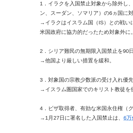
1．イラクを入国禁止対象から除外し
ン、スーダン、ソマリア）の6ヵ国に対
→イラクはイスラム国（IS）との戦
米国政府に協力的だったため対象外に
2．シリア難民の無期限入国禁止を90
→他国より厳しい措置を緩和。
3．対象国の宗教少数派の受け入れ優
→イスラム圏国家でのキリスト教徒を
4．ビザ取得者、有効な米国永住権（
→1月27日に署名した入国禁止は、
6万