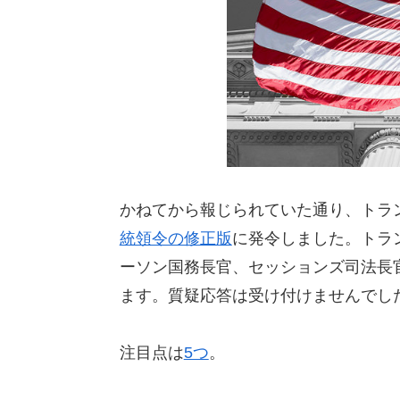
かねてから報じられていた通り、トラン
統領令の修正版
に発令しました。トラ
ーソン国務長官、セッションズ司法長
ます。質疑応答は受け付けませんでし
注目点は
5つ
。