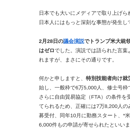
日本でも大いにメディアで取り上げら
日本人にはもっと深刻な事態が発生し
2月28日の
議会演説
でトランプ米大統
はゼロ
でした。演説では語られた言葉
れますが、まさにその通りです。
何かと申しますと、
特別技能者向け就労
始し、一般枠で6万5,000人、修士号枠
さらに自由貿易協定（FTA）の条件を受
てられるため、正確には7万8,200人の
募受付、同年10月に勤務スタート、*米
6,000件もの申請が寄せられたといい