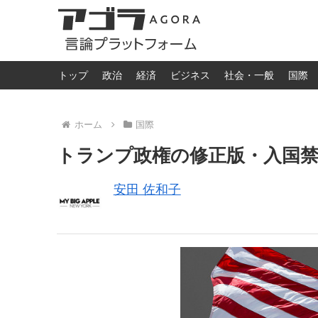
トップ
政治
経済
ビジネス
社会・一般
国際
ホーム
国際
トランプ政権の修正版・入国
安田 佐和子