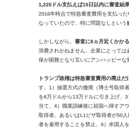
1,225ドル支払えば15日以内に審査
2016年時点で特急審査費用を支払っ
なっていたので、特に問題なしという
しかしながら、
審査に6ヵ月近くかか
浪費されかねません。企業にとっては
保が困難となり互いにアンハッピーな
トランプ政権は特急審査費用の廃止だ
す。1）抽選方式の撤廃（博士号取得者
を6万ドルから13万ドルに引き上げ、
当て、4）職業訓練後に祖国へ帰すアウ
取得者、あるいはL1ビザ取得者が50
者を雇用することを禁止、6）米国人