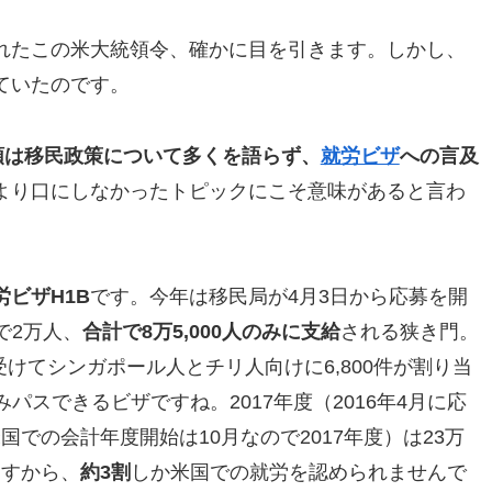
れたこの米大統領令、確かに目を引きます。しかし、
ていたのです。
領は移民政策について多くを語らず、
就労ビザ
への言及
より口にしなかったトピックにこそ意味があると言わ
ビザH1B
です。今年は移民局が4月3日から応募を開
で2万人、
合計で8万5,000人のみに支給
される狭き門。
けてシンガポール人とチリ人向けに6,800件が割り当
みパスできるビザですね。2017年度（2016年4月に応
国での会計年度開始は10月なので2017年度）は23万
ますから、
約3割
しか米国での就労を認められませんで