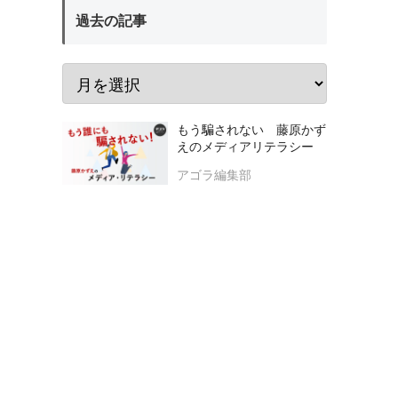
過去の記事
もう騙されない 藤原かず
えのメディアリテラシー
アゴラ編集部