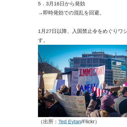
5．3月16日から発効
→即時発効での混乱を回避。
1月27日以降、入国禁止令をめぐりワ
す。
（出所：
Ted Eytan
/Flickr）