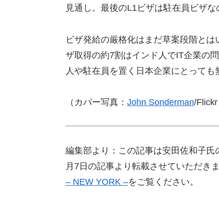
見通し。最後のL1ビザは駐在員ビザ
ビザ発給の厳格化はまだ草案段階とは
ザ取得の約7割はインド人でIT企業の
人や駐在員を置く日本企業にとっても
（カバー写真：
John Sonderman
/Flick
編集部より：この記事は安田佐和子氏のブログ「M
月7日の記事より転載させていただき
– NEW YORK –
をご覧ください。