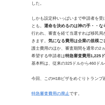
した。
しかも設定枠いっぱいまで申請者を受
とも。
運命を決めるのは神の手・・な
行われ、審査を経て当選すれば移民局
きます。
気になる費用は企業の規模ごとに
護士費用のほか、審査期間を通常の2ヵ
希望する申請者は
特急審査費用1,22
基本料は、従来の325ドルから460ド
今回、このH1Bビザをめぐりトラン
特急審査費用の廃止
です。