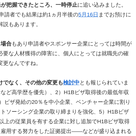
結果が把握できたところ、一時停止
に追い込みました。
た申請者でも結果は約1ヵ月半後の
5月16日
までお預けに
解説もあります。
る場合
もあり申請者やスポンサー企業にとっては時間が
必要な人材獲得の障害に、個人にとっては就職先の確
変更なんですね。
けでなく、その他の変更も
検討中
とも報じられていま
など高学歴を優先）、2）H1Bビザ取得後の最低年収
3）ビザ発給の20％を中小企業、ベンチャー企業に割り
トソーシング企業の取り締まりを強化、5）H1Bビザ
人以上の従業員を有する企業に対し追加でH1Bビザ取得
を雇用する努力をした証拠提出——などが盛り込まれる