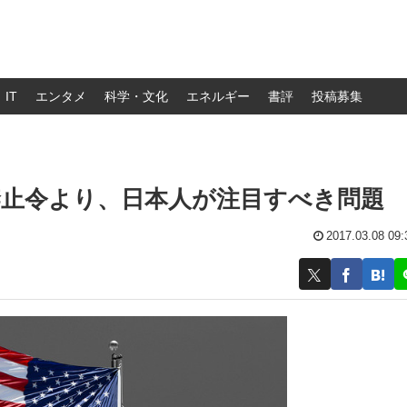
IT
エンタメ
科学・文化
エネルギー
書評
投稿募集
禁止令より、日本人が注目すべき問題
2017.03.08 09: