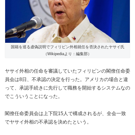
国籍を巡る虚偽説明でフィリピン外相就任を否決されたヤサイ氏
（Wikipediaより：編集部）
ヤサイ外相の任命を審議していたフィリピンの閣僚任命委
員会は8日、不承認の決定を行った。アメリカの場合と違
って、承認手続きに先行して職務を開始するシステムなの
でこういうことになった。
閣僚任命委員会は上下院15人で構成されるが、全会一致
でヤサイ外相の不承認を決めたという。