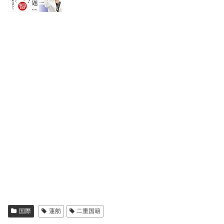
国際
蓮舫
二重国籍