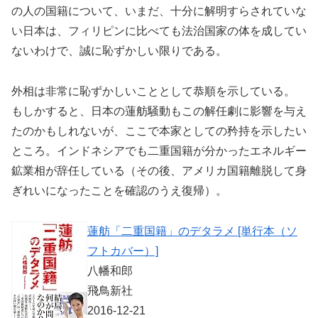
の人の国籍について、いまだ、十分に解明すらされていな
い日本は、フィリピンに比べても法治国家の体を成してい
ないわけで、誠に恥ずかしい限りである。
外相は非常に恥ずかしいこととして恭順を示している。
もしかすると、日本の蓮舫騒動もこの解任劇に影響を与え
たのかもしれないが、ここで本家としての矜持を示したい
ところ。インドネシアでも二重国籍が分かったエネルギー
鉱業相が辞任している（その後、アメリカ国籍離脱して身
ぎれいになったことを確認のうえ復帰）。
蓮舫「二重国籍」のデタラメ [単行本（ソ
フトカバー）]
八幡和郎
飛鳥新社
2016-12-21