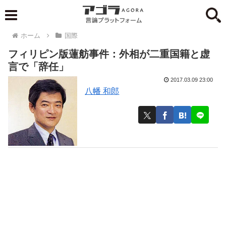
ホーム
国際
フィリピン版蓮舫事件：外相が二重国籍と虚
言で「辞任」
2017.03.09 23:00
八幡 和郎