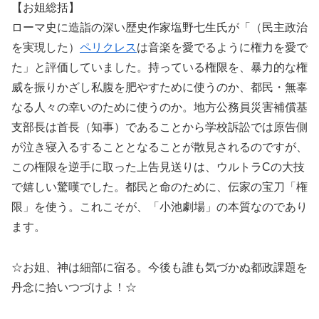
【お姐総括】
ローマ史に造詣の深い歴史作家塩野七生氏が「（民主政治
を実現した）
ペリクレス
は音楽を愛でるように権力を愛で
た」と評価していました。持っている権限を、暴力的な権
威を振りかざし私腹を肥やすために使うのか、都民・無辜
なる人々の幸いのために使うのか。地方公務員災害補償基
支部長は首長（知事）であることから学校訴訟では原告側
が泣き寝入るすることとなることが散見されるのですが、
この権限を逆手に取った上告見送りは、ウルトラCの大技
で嬉しい驚嘆でした。都民と命のために、伝家の宝刀「権
限」を使う。これこそが、「小池劇場」の本質なのであり
ます。
☆お姐、神は細部に宿る。今後も誰も気づかぬ都政課題を
丹念に拾いつづけよ！☆