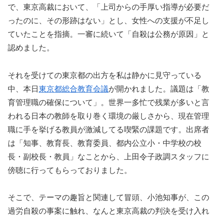
で、東京高裁において、「上司からの手厚い指導が必要だ
ったのに、その形跡はない」とし、女性への支援が不足し
ていたことを指摘。一審に続いて「自殺は公務が原因」と
認めました。
それを受けての東京都の出方を私は静かに見守っている
中、本日
東京都総合教育会議
が開かれました。議題は「教
育管理職の確保について」。世界一多忙で残業が多いと言
われる日本の教師を取り巻く環境の厳しさから、現在管理
職に手を挙げる教員が激減してる喫緊の課題です。出席者
は「知事、教育長、教育委員、都内公立小・中学校の校
長・副校長・教員」なことから、上田令子政調スタッフに
傍聴に行ってもらっておりました。
そこで、テーマの趣旨と関連して冒頭、小池知事が、この
過労自殺の事案に触れ、なんと東京高裁の判決を受け入れ