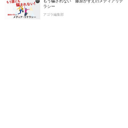
もう騙されない 藤原かずえのメディアリテ
ラシー
アゴラ編集部