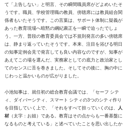
て「上告しない」と明言、その瞬間職員席がどよめいたそ
うです。職員、学校管理職の教員、傍聴席には教員組合関
係者もいたそうです。この言葉は、サポート体制に疑義が
あった教育現場へ暗黙の綱紀粛正を一瞬で迫ったでしょ
う。一方、普段の教育委員会では不規則発言の多い傍聴席
は、静まり返っていたそうです。本来、注目を浴びる明日
の知事定例会見で発言しても良い内容なのですが、知事が
あえてこの場を選んだ、実務家としての底力と政治家とし
てのセンスに舌を巻きました。そしてその後に、胸の中に
じわっと温かいものが広がりました。
小池知事は、就任初の総合教育会議では、「セーフ シテ
ィ、ダイバーシティ、スマート シティの3つのシティ作り
を目指していく上で、「それをすべて担っていくのは、
人
材
（太字：お姐）である。教育はその点からも一番基盤に
なるものと考えている」と述べていたことを思い出したか