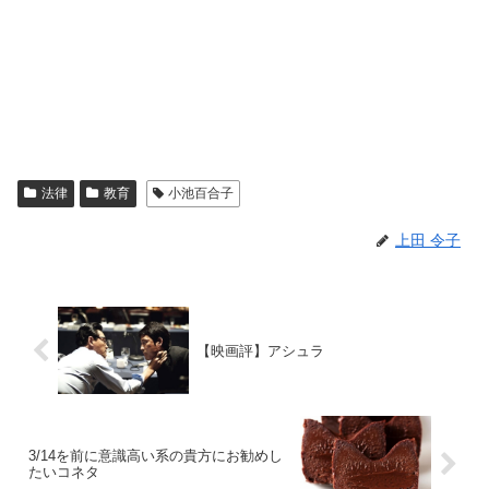
法律
教育
小池百合子
上田 令子
【映画評】アシュラ
3/14を前に意識高い系の貴方にお勧めし
たいコネタ