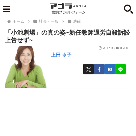
ホーム
社会・一般
法律
「小池劇場」の真の姿~新任教師過労自殺訴訟
上告せず~
2017.03.10 06:00
上田 令子