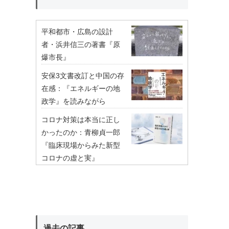
平和都市・広島の設計
者・浜井信三の著書『原
爆市長』
安保3文書改訂と中国の存
在感：『エネルギーの地
政学』を読みながら
コロナ対策は本当に正し
かったのか：青柳貞一郎
『臨床現場からみた新型
コロナの虚と実』
過去の記事