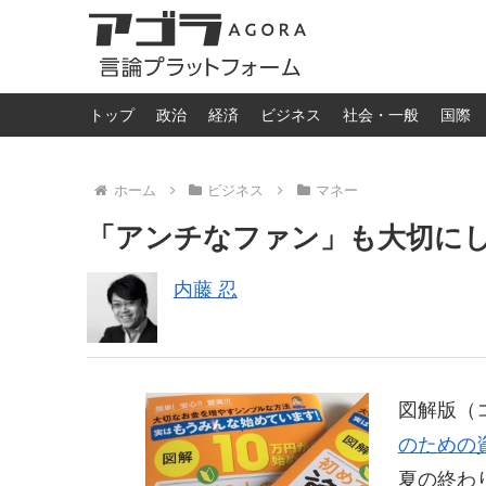
トップ
政治
経済
ビジネス
社会・一般
国際
ホーム
ビジネス
マネー
「アンチなファン」も大切に
内藤 忍
図解版（
のための
夏の終わ