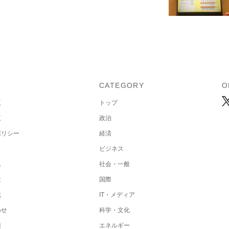
U
CATEGORY
O
覧
トップ
覧
政治
ポリシー
経済
ビジネス
集
社会・一般
社
国際
載
IT・メディア
わせ
科学・文化
項
エネルギー