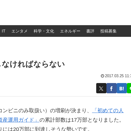
IT
エンタメ
科学・文化
エネルギー
書評
投稿募集
しなければならない
2017.03.25 11:
コンビニのみ取扱い）の増刷が決まり、
「初めての人
資産運用ガイド」
の累計部数は17万部となりました。
りには20万部に到達しそうな勢いです。