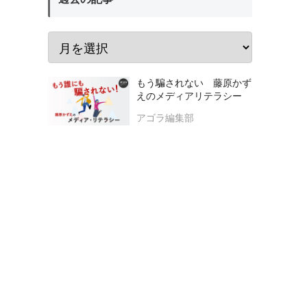
もう騙されない 藤原かず
えのメディアリテラシー
アゴラ編集部