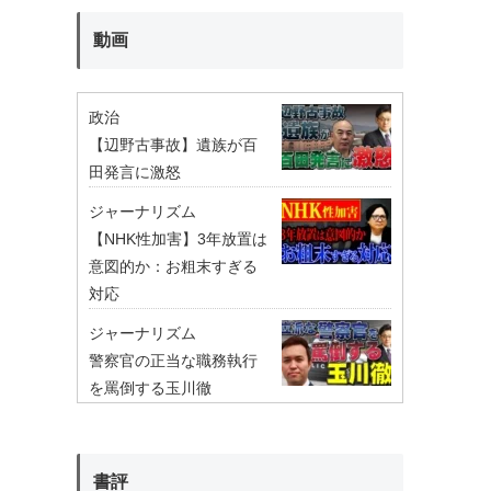
動画
政治
【辺野古事故】遺族が百
田発言に激怒
ジャーナリズム
【NHK性加害】3年放置は
意図的か：お粗末すぎる
対応
ジャーナリズム
警察官の正当な職務執行
を罵倒する玉川徹
書評