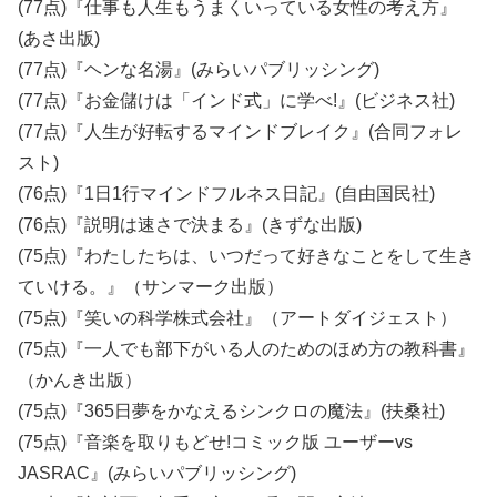
(77点)『仕事も人生もうまくいっている女性の考え方』
(あさ出版)
(77点)『ヘンな名湯』(みらいパブリッシング)
(77点)『お金儲けは「インド式」に学べ!』(ビジネス社)
(77点)『人生が好転するマインドブレイク』(合同フォレ
スト)
(76点)『1日1行マインドフルネス日記』(自由国民社)
(76点)『説明は速さで決まる』(きずな出版)
(75点)『わたしたちは、いつだって好きなことをして生き
ていける。』（サンマーク出版）
(75点)『笑いの科学株式会社』（アートダイジェスト）
(75点)『一人でも部下がいる人のためのほめ方の教科書』
（かんき出版）
(75点)『365日夢をかなえるシンクロの魔法』(扶桑社)
(75点)『音楽を取りもどせ!コミック版 ユーザーvs
JASRAC』(みらいパブリッシング)