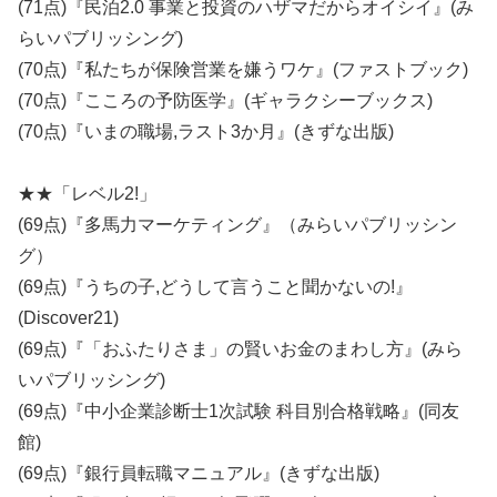
(71点)『民泊2.0 事業と投資のハザマだからオイシイ』(み
らいパブリッシング)
(70点)『私たちが保険営業を嫌うワケ』(ファストブック)
(70点)『こころの予防医学』(ギャラクシーブックス)
(70点)『いまの職場,ラスト3か月』(きずな出版)
★★「レベル2!」
(69点)『多馬力マーケティング』（みらいパブリッシン
グ）
(69点)『うちの子,どうして言うこと聞かないの!』
(Discover21)
(69点)『「おふたりさま」の賢いお金のまわし方』(みら
いパブリッシング)
(69点)『中小企業診断士1次試験 科目別合格戦略』(同友
館)
(69点)『銀行員転職マニュアル』(きずな出版)