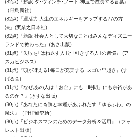
(82点)『超訳-ダ･ヴィンチ･ノート-神速で成長する言葉』
（飛鳥新社）
(82点)『運活力 人生のエネルギーをアップする77の方
法』(実業之日本社)
(82点)『新版 社会人として大切なことはみんなディズニー
ランドで教わった』(あさ出版)
(81点)『失敗を｢はね返す人｣と｢引きずる人｣の習慣』 (ア
スカビジネス)
(81点)『頭が冴える! 毎日が充実する! スゴい早起き』(す
ばる舎)
(81点)『なぜ,あの人は「お金」にも「時間」にも余裕があ
るのか？』(きずな出版)
(80点)『あなたに奇跡と幸運があふれだす「ゆるふわ」の
魔法』（PHP研究所）
(80点)『ビジネスマンのためのデータ分析＆活用』（フォ
レスト出版）