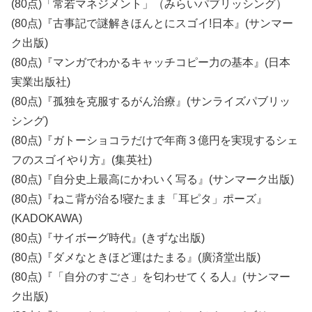
(80点)「常若マネジメント」（みらいパブリッシング）
(80点)『古事記で謎解きほんとにスゴイ!日本』(サンマー
ク出版)
(80点)『マンガでわかるキャッチコピー力の基本』(日本
実業出版社)
(80点)『孤独を克服するがん治療』(サンライズパブリッ
シング)
(80点)『ガトーショコラだけで年商３億円を実現するシェ
フのスゴイやり方』(集英社)
(80点)『自分史上最高にかわいく写る』(サンマーク出版)
(80点)『ねこ背が治る!寝たまま「耳ピタ」ポーズ』
(KADOKAWA)
(80点)『サイボーグ時代』(きずな出版)
(80点)『ダメなときほど運はたまる』(廣済堂出版)
(80点)『「自分のすごさ」を匂わせてくる人』(サンマー
ク出版)