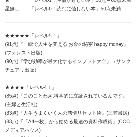
★ 「レベル1！評価が難しい本」50点～60点未満
星無し 「レベル0！読むに値しない本」50点未満
★★★★★「レベル5！」
(91点)『一瞬で人生を変える お金の秘密 happy money』
(フォレスト出版)
(90点)『学び効率が最大化するインプット大全』（サンク
チュアリ出版）
★★★★「レベル4！」
(85点)『このことわざ,科学的に立証されているんです』
(主婦と生活社)
(83点)『人生うまくいく人の感情リセット術』(三笠書房)
(83点)『「A4一枚」から始める最速の資料作成術』(CCC
メディアハウス)