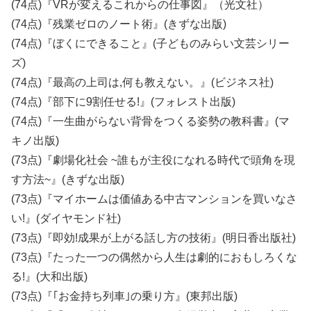
(74点)『VRが変えるこれからの仕事図』（光文社）
(74点)『残業ゼロのノート術』(きずな出版)
(74点)『ぼくにできること』(子どものみらい文芸シリー
ズ)
(74点)『最高の上司は,何も教えない。』(ビジネス社)
(74点)『部下に9割任せる!』(フォレスト出版)
(74点)『一生曲がらない背骨をつくる姿勢の教科書』(マ
キノ出版)
(73点)『劇場化社会 ~誰もが主役になれる時代で頭角を現
す方法~』(きずな出版)
(73点)『マイホームは価値ある中古マンションを買いなさ
い!』(ダイヤモンド社)
(73点)『即効!成果が上がる話し方の技術』(明日香出版社)
(73点)『たった一つの偶然から人生は劇的におもしろくな
る!』(大和出版)
(73点)『｢お金持ち列車｣の乗り方』(東邦出版)