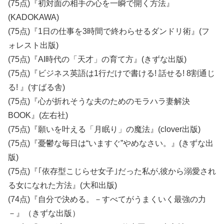
(75点)『初対面の相手の心を一瞬で開く方法』
(KADOKAWA)
(75点)『1日の仕事を3時間で終わらせるダンドリ術』(フ
ォレスト出版)
(75点)『AI時代の「天才」の育て方』(きずな出版)
(75点)『ビジネス英語は1行だけで書ける! 話せる! 8割通じ
る! 』(すばる舎)
(75点)『心が折れそうな夫のためのモラハラ妻解決
BOOK』(左右社)
(75点)『願いを叶える「月眠り」の魔法』(clover出版)
(75点)『憂鬱な毎日は“いますぐ”やめなさい。』(きずな出
版)
(75点)『｢依存型こじらせ女子｣だった私が,彼から溺愛され
る女になれた方法』(大和出版)
(74点)『自分で決める。－すべてがうまくいく最強の力
－』（きずな出版）