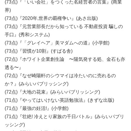
(73点)『「いい会社」をつくった名経営者の言葉』(商業
界)
(73点)『2020年,世界の覇権争い』(あさ出版)
(73点)『元営業部長だから知っている 不動産投資 騙しの
手口』(秀和システム)
(73点)『「グレイヘア」美マダムへの道』(小学館)
(73点)『習慣が10割』(すばる舎)
(72点)『ホワイト企業創生論 〜陽気発する処、金石も亦
透る〜』
(72点)『なぜ崎陽軒のシウマイは冷たいのに売れるの
か？』(みらいパブリッシング)
(72点)『大地の花束』(みらいパブリッシング)
(71点)『やってはいけない英語勉強法』(きずな出版)
(71点)『最強の妊活!』(小学館)
(71点)『壮絶! 冷えとり家族の千日バトル』(みらいパブリ
ッシング)