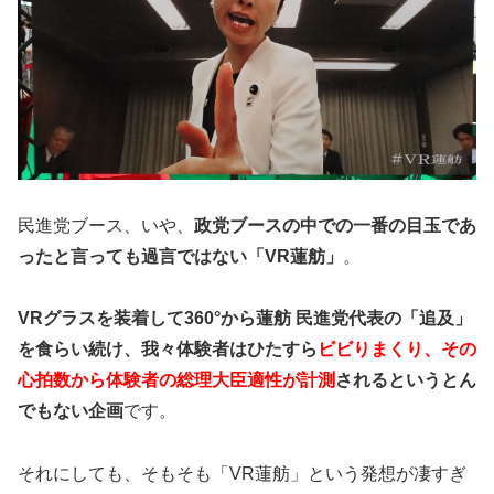
民進党ブース、いや、
政党ブースの中での一番の目玉であ
ったと言っても過言ではない「VR蓮舫」
。
VRグラスを装着して360°から蓮舫 民進党代表の「追及」
を食らい続け、我々体験者はひたすら
ビビりまくり、その
心拍数から体験者の総理大臣適性が計測
されるというとん
でもない企画
です。
それにしても、そもそも「VR蓮舫」という発想が凄すぎ