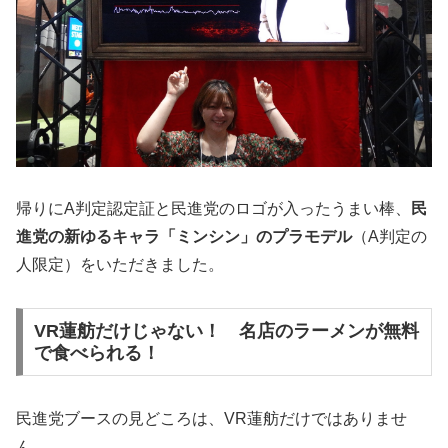
帰りにA判定認定証と民進党のロゴが入ったうまい棒、
民
進党の新ゆるキャラ「ミンシン」のプラモデル
（A判定の
人限定）をいただきました。
VR蓮舫だけじゃない！ 名店のラーメンが無料
で食べられる！
民進党ブースの見どころは、VR蓮舫だけではありませ
ん。