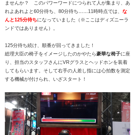
ませんか？ このパワーワードにつられて人が集まり、あ
れよあれよと60分待ち、80分待ち……11時時点では、
な
んと125分待ち
になっていました（※ここはディズニーラ
ンドではありません）。
125分待ち続け、順番が回ってきました！
総理大臣の椅子をイメージしたのかやたら
豪華な椅子
に座
り、担当のスタッフさんにVRグラスとヘッドホンを装着
してもらいます。そして右手の人差し指には心拍数を測定
する機械が付けられ、いざスタート！