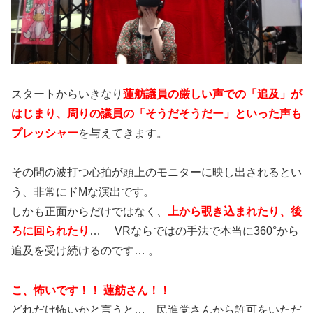
スタートからいきなり
蓮舫議員の厳しい声での「追及」が
はじまり、周りの議員の「そうだそうだー」といった声も
プレッシャー
を与えてきます。
その間の波打つ心拍が頭上のモニターに映し出されるとい
う、非常にドMな演出です。
しかも正面からだけではなく、
上から覗き込まれたり、後
ろに回られたり
… VRならではの手法で本当に360°から
追及を受け続けるのです… 。
こ、怖いです！！ 蓮舫さん！！
どれだけ怖いかと言うと… 民進党さんから許可をいただ