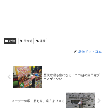
政治
民進党
蓮舫
選挙ドットコム
歴代総理も癖になる！ニコ超の自民党ブ
ースがアツい
メーデー休暇...朋あり、遠方より来る