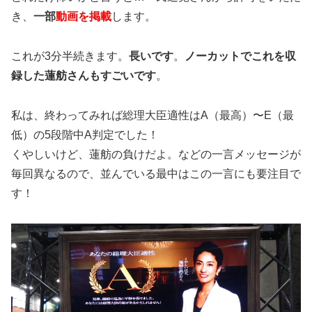
き、
一部
動画を掲載
します。
これが3分半続きます。
長いです
。
ノーカットでこれを収
録した蓮舫さんもすごいです
。
私は、終わってみれば総理大臣適性はA（最高）〜E（最
低）の5段階中A判定でした！
くやしいけど、蓮舫の負けだよ。などの一言メッセージが
毎回異なるので、並んでいる最中はこの一言にも要注目で
す！