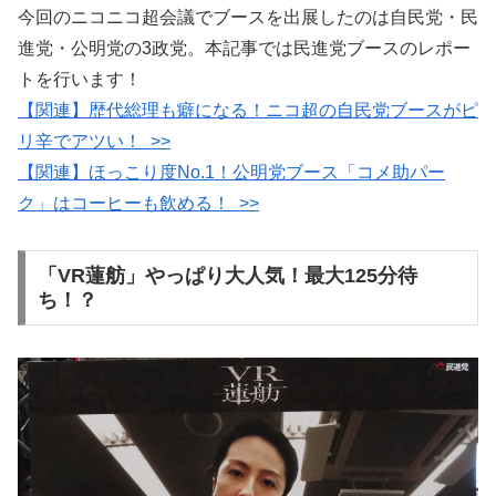
今回のニコニコ超会議でブースを出展したのは自民党・民
進党・公明党の3政党。本記事では民進党ブースのレポー
トを行います！
【関連】歴代総理も癖になる！ニコ超の自民党ブースがピ
リ辛でアツい！ >>
【関連】ほっこり度No.1！公明党ブース「コメ助パー
ク」はコーヒーも飲める！ >>
「VR蓮舫」やっぱり大人気！最大125分待
ち！？