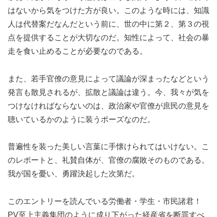
はないから気をつけた方が良い。このような時には、知識
人は代替案だなんだという前に、世の中に第２、第３の視
点を提供することが大切なのだ。知性によって、社会の暴
走を食い止めることが必要なのである。
また、若手官僚の意見によって議論が深まったなどという
発言も散見されるが、拡散と議論は違う。今、我々が気を
つけなければならないのは、政治家や官僚が庶民の意見を
聴いているかのように装うポーズなのだ。
普遍性を装った美しい言葉に手懐けられてはいけない。こ
のレポートと、礼賛自体が、官僚の腐敗そのものである。
我が国を憂い、勇躍決起した次第だ。
このエントリーを読んでいる労働者・学生・市民諸君！
PV至上主義集団のように成り下がった経産省を断罪すべ