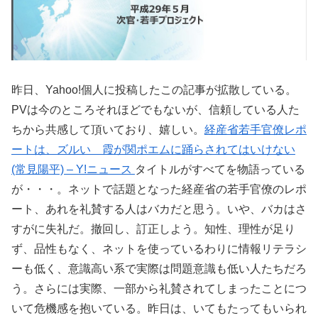
昨日、Yahoo!個人に投稿したこの記事が拡散している。
PVは今のところそれほどでもないが、信頼している人た
ちから共感して頂いており、嬉しい。
経産省若手官僚レポ
ートは、ズルい 霞が関ポエムに踊らされてはいけない
(常見陽平) – Y!ニュース
タイトルがすべてを物語っている
が・・・。ネットで話題となった経産省の若手官僚のレポ
ート、あれを礼賛する人はバカだと思う。いや、バカはさ
すがに失礼だ。撤回し、訂正しよう。知性、理性が足り
ず、品性もなく、ネットを使っているわりに情報リテラシ
ーも低く、意識高い系で実際は問題意識も低い人たちだろ
う。さらには実際、一部から礼賛されてしまったことにつ
いて危機感を抱いている。昨日は、いてもたってもいられ