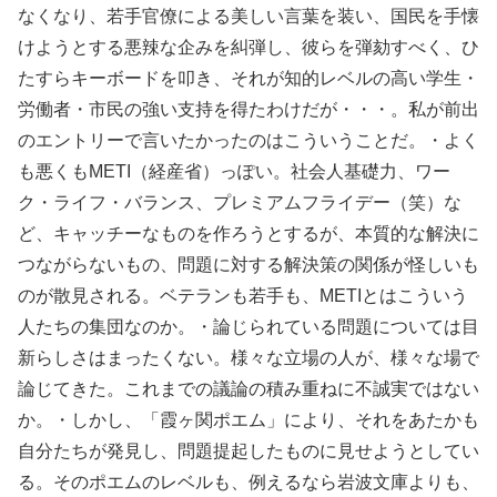
なくなり、若手官僚による美しい言葉を装い、国民を手懐
けようとする悪辣な企みを糾弾し、彼らを弾劾すべく、ひ
たすらキーボードを叩き、それが知的レベルの高い学生・
労働者・市民の強い支持を得たわけだが・・・。私が前出
のエントリーで言いたかったのはこういうことだ。・よく
も悪くもMETI（経産省）っぽい。社会人基礎力、ワー
ク・ライフ・バランス、プレミアムフライデー（笑）な
ど、キャッチーなものを作ろうとするが、本質的な解決に
つながらないもの、問題に対する解決策の関係が怪しいも
のが散見される。ベテランも若手も、METIとはこういう
人たちの集団なのか。・論じられている問題については目
新らしさはまったくない。様々な立場の人が、様々な場で
論じてきた。これまでの議論の積み重ねに不誠実ではない
か。・しかし、「霞ヶ関ポエム」により、それをあたかも
自分たちが発見し、問題提起したものに見せようとしてい
る。そのポエムのレベルも、例えるなら岩波文庫よりも、