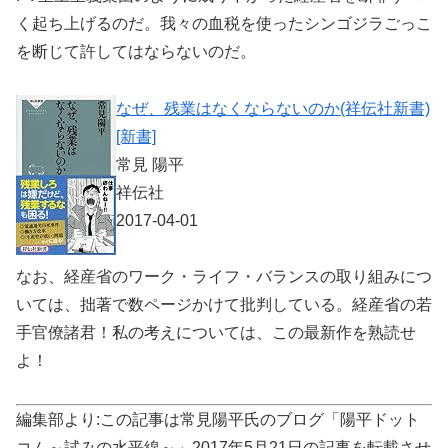
く起ち上げるのだ。我々の血税を使ったシンゴジラごっこ
を断じて許してはならないのだ。
なぜ、残業はなくならないのか(祥伝社新書)
[新書]
常見 陽平
祥伝社
2017-04-01
なお、経産省のワーク・ライフ・バランスの取り組みにつ
いては、拙著で数ページかけて批判している。経産省の若
手官僚諸君！私の考えについては、この最新作を熟読せ
よ！
編集部より:この記事は常見陽平氏のブログ「陽平ドット
コム～試みの水平線～」2017年5月21日の記事を転載させ