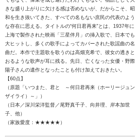
きな盛り上がりに欠ける感は否めないが、だからこそ、昭
和を生き抜いてきた、すべての名もない庶民の代表のよう
な存在に思える。タイトルの“何日君再来”とは、1937年に
上海で製作された映画「三星伴月」の挿入歌で、日本でも
大ヒットし、多くの歌手によってカバーされた歌謡曲の名
曲だ。本作で主題歌を歌うのは高畑充希で、彼女の透きと
おるような歌声が耳に残る。先日、亡くなった女優・野際
陽子さんの遺作となったことも付け加えておきたい。
【60点】
（原題「いつまた、君と ～何日君再来（ホーリージュン
ザイライ）～」）
（日本／深川栄洋監督／尾野真千子、向井理、岸本加世
子、他）
（家族愛度：★★★★★）