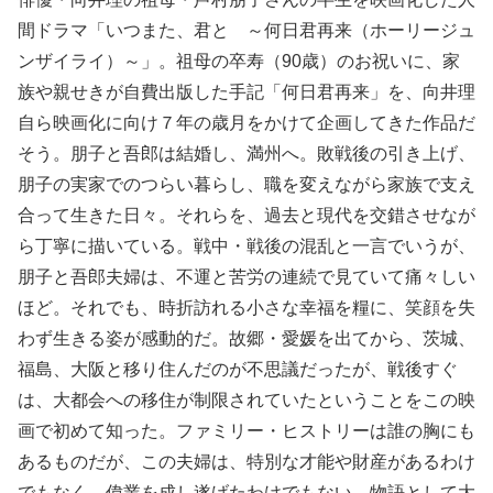
間ドラマ「いつまた、君と ～何日君再来（ホーリージュ
ンザイライ）～」。祖母の卒寿（90歳）のお祝いに、家
族や親せきが自費出版した手記「何日君再来」を、向井理
自ら映画化に向け７年の歳月をかけて企画してきた作品だ
そう。朋子と吾郎は結婚し、満州へ。敗戦後の引き上げ、
朋子の実家でのつらい暮らし、職を変えながら家族で支え
合って生きた日々。それらを、過去と現代を交錯させなが
ら丁寧に描いている。戦中・戦後の混乱と一言でいうが、
朋子と吾郎夫婦は、不運と苦労の連続で見ていて痛々しい
ほど。それでも、時折訪れる小さな幸福を糧に、笑顔を失
わず生きる姿が感動的だ。故郷・愛媛を出てから、茨城、
福島、大阪と移り住んだのが不思議だったが、戦後すぐ
は、大都会への移住が制限されていたということをこの映
画で初めて知った。ファミリー・ヒストリーは誰の胸にも
あるものだが、この夫婦は、特別な才能や財産があるわけ
でもなく、偉業を成し遂げたわけでもない。物語として大