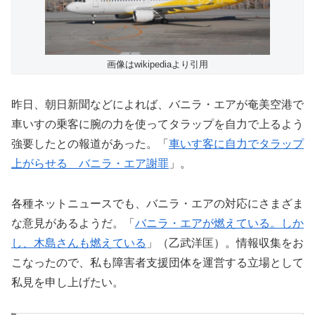
画像はwikipediaより引用
昨日、朝日新聞などによれば、バニラ・エアが奄美空港で
車いすの乗客に腕の力を使ってタラップを自力で上るよう
強要したとの報道があった。「
車いす客に自力でタラップ
上がらせる バニラ・エア謝罪
」。
各種ネットニュースでも、バニラ・エアの対応にさまざま
な意見があるようだ。「
バニラ・エアが燃えている。しか
し、木島さんも燃えている
」（乙武洋匡）。情報収集をお
こなったので、私も障害者支援団体を運営する立場として
私見を申し上げたい。