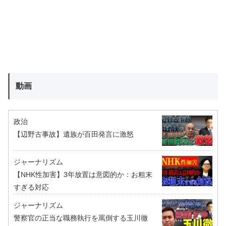
動画
政治
【辺野古事故】遺族が百田発言に激怒
ジャーナリズム
【NHK性加害】3年放置は意図的か：お粗末
すぎる対応
ジャーナリズム
警察官の正当な職務執行を罵倒する玉川徹