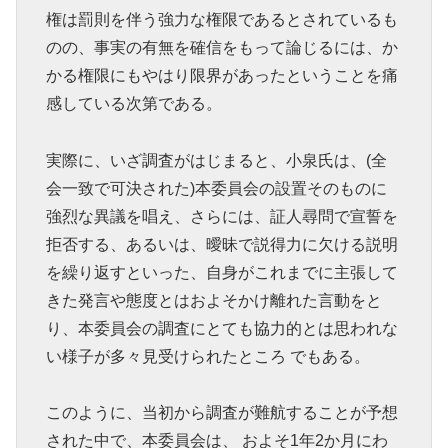
権は罰則を伴う強力な権限であるとされているも
のの、事実の有無を確信をもって論じるには、か
かる権限にもやはり限界があったということを痛
感している次第である。
実際に、いざ調査がはじまると、小泉氏は、(全
会一致で可決された)本委員会の設置そのものに
強烈な異議を唱え、さらには、証人尋問で宣誓を
拒否する、あるいは、曖昧で説得力に欠ける説明
を繰り返すといった、自身がこれまでに主張して
きた発言や態度とはおよそかけ離れた言動をと
り、本委員会の調査にとても協力的とは思われな
い様子が多々見受けられたところ でもある。
このように、当初から調査が難航することが予想
された中で、本委員会は、 およそ1年2か月にわ