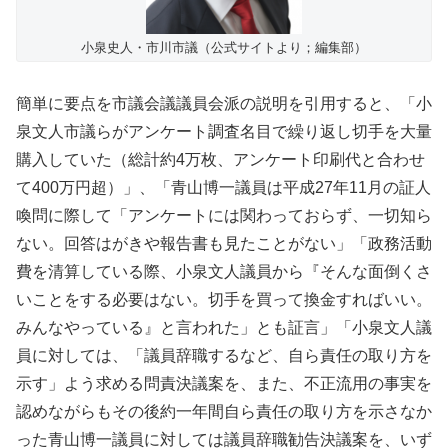
小泉史人・市川市議（公式サイトより；編集部）
簡単に要点を市議会議議員会派の説明を引用すると、「小
泉文人市議らがアンケート調査名目で繰り返し切手を大量
購入していた（総計約4万枚、アンケート印刷代と合わせ
て400万円超）」、「青山博一議員は平成27年11月の証人
喚問に際して「アンケートには関わっておらず、一切知ら
ない。回答はがきや報告書も見たことがない」「政務活動
費を清算している際、小泉文人議員から『そんな面倒くさ
いことをする必要はない。切手を買って換金すればいい。
みんなやっている』と言われた」とも証言」「小泉文人議
員に対しては、「議員辞職するなど、自ら責任の取り方を
示す」よう求める問責決議案を、また、不正流用の事実を
認めながらもその後約一年間自ら責任の取り方を示さなか
った青山博一議員に対しては議員辞職勧告決議案を、いず