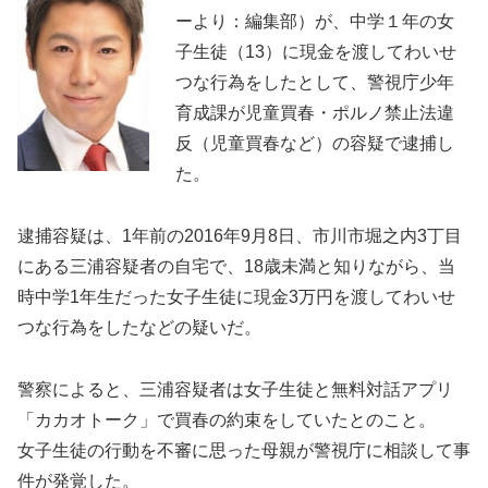
ーより：編集部）が、中学１年の女
子生徒（13）に現金を渡してわいせ
つな行為をしたとして、警視庁少年
育成課が児童買春・ポルノ禁止法違
反（児童買春など）の容疑で逮捕し
た。
逮捕容疑は、1年前の2016年9月8日、市川市堀之内3丁目
にある三浦容疑者の自宅で、18歳未満と知りながら、当
時中学1年生だった女子生徒に現金3万円を渡してわいせ
つな行為をしたなどの疑いだ。
警察によると、三浦容疑者は女子生徒と無料対話アプリ
「カカオトーク」で買春の約束をしていたとのこと。
女子生徒の行動を不審に思った母親が警視庁に相談して事
件が発覚した。