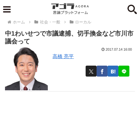
ホーム
社会・一般
ローカル
中1わいせつで市議逮捕、切手換金など市川市
議会って
2017.07.14 16:00
高橋 亮平