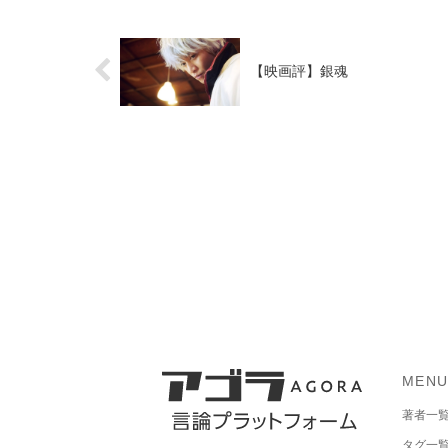
【映画評】銀魂
MEN
著者一
タグ一