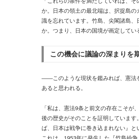
「これらの条件を満たしていれば、そ
か。日本の領土の最北端は、択捉島の
識を忘れています。竹島、尖閣諸島、
か。つまり、日本の国境が画定してい
この機会に議論の深まりを
――このような現状を鑑みれば、憲法
あると思われる。
「私は、憲法9条と前文の存在こそが
後の歴史がそのことを証明しています
ば、日本は戦争に巻き込まれない』と
これは、1953年に発生した『竹島紛