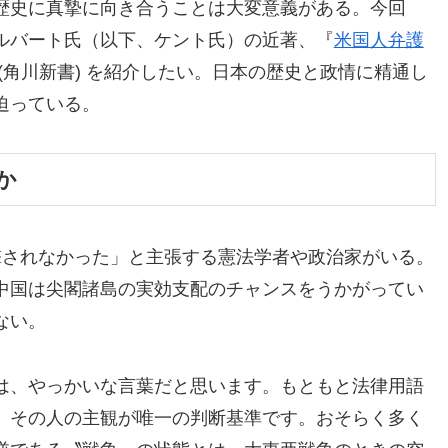
歴史に真摯に向き合うことは大変意義がある。今回
ルバート氏（以下、ケント氏）の近著、『
米国人弁護
 (角川新書) を紹介したい。日本の歴史と政情に精通し
迫っている。
か
撃されなかった」と主張する憲法学者や政治家がいる。
中国は尖閣諸島の実効支配のチャンスをうかがってい
ない。
は、やっかいな言葉だと思います。もともと法律用語
。その人の主観が唯一の判断基準です。おそらく多く