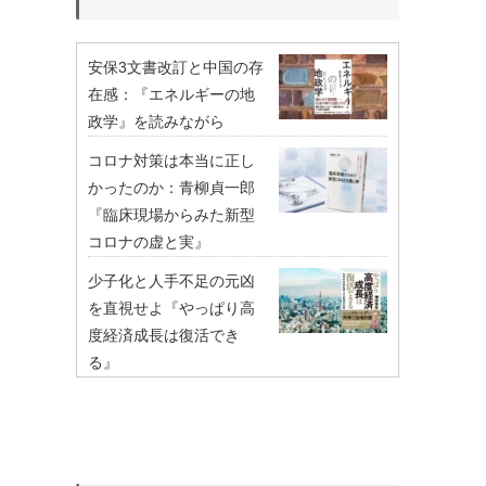
安保3文書改訂と中国の存
在感：『エネルギーの地
政学』を読みながら
コロナ対策は本当に正し
かったのか：青柳貞一郎
『臨床現場からみた新型
コロナの虚と実』
少子化と人手不足の元凶
を直視せよ『やっぱり高
度経済成長は復活でき
る』