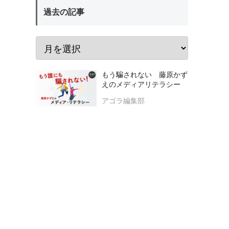
過去の記事
もう騙されない 藤原かず
えのメディアリテラシー
アゴラ編集部