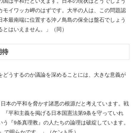
の国は平和だといえます。日本の現状はどうでしょう
カモイワッカ岬のはずです。大半の人は、この問題認
日本最南端に位置する沖ノ鳥島の保全は盤石でしょう
るとはいえません。」（同）
期待
をどうするのか議論を深めることには、大きな意義が
、日本の平和を脅かす諸悪の根源だと考えています。戦
。『平和主義を掲げる日本国憲法第9条を守っていれ
いう『9条真理教』の人たちの論理は破綻しています。
争』で明らかです。」（ケント氏）