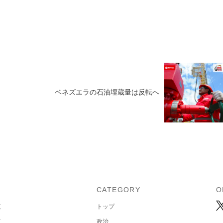
ベネズエラの石油埋蔵量は反転へ
U
CATEGORY
O
覧
トップ
覧
政治