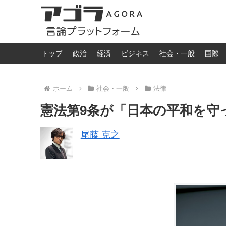
トップ
政治
経済
ビジネス
社会・一般
国際
ホーム
社会・一般
法律
憲法第9条が「日本の平和を守
尾藤 克之