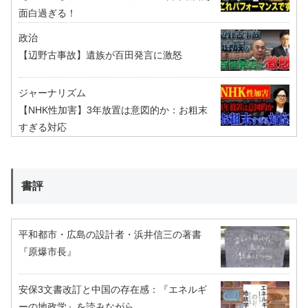
面白過ぎる！
政治
【辺野古事故】遺族が百田発言に激怒
ジャーナリズム
【NHK性加害】3年放置は意図的か：お粗末
すぎる対応
書評
平和都市・広島の設計者・浜井信三の著書
『原爆市長』
安保3文書改訂と中国の存在感：『エネルギ
ーの地政学』を読みながら