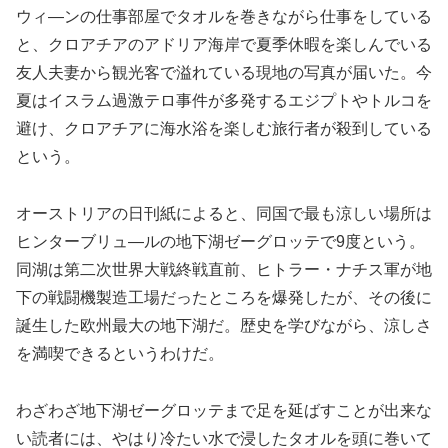
ウィ―ンの仕事部屋でタオルを巻きながら仕事をしている
と、クロアチアのアドリア海岸で夏季休暇を楽しんでいる
友人夫妻から観光客で溢れている現地の写真が届いた。今
夏はイスラム過激テロ事件が多発するエジプトやトルコを
避け、クロアチアに海水浴を楽しむ旅行者が殺到している
という。
オーストリアの日刊紙によると、同国で最も涼しい場所は
ヒンターブリュ―ルの地下湖ゼーグロッテで9度という。
同湖は第二次世界大戦終戦直前、ヒトラー・ナチス軍が地
下の戦闘機製造工場だったところを爆発したが、その後に
誕生した欧州最大の地下湖だ。歴史を学びながら、涼しさ
を満喫できるというわけだ。
わざわざ地下湖ゼーグロッテまで足を延ばすことが出来な
い読者には、やはり冷たい水で浸したタオルを頭に巻いて