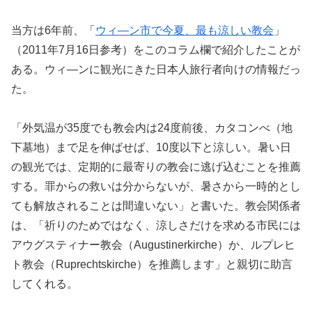
当方は6年前、「
ウィ―ン市で今夏、最も涼しい教会
」
（2011年7月16日参考）をこのコラム欄で紹介したことが
ある。ウィ―ンに観光にきた日本人旅行者向けの情報だっ
た。
「外気温が35度でも教会内は24度前後、カタコンべ（地
下墓地）まで足を伸ばせば、10度以下と涼しい。暑い日
の観光では、定期的に最寄りの教会に逃げ込むことを推薦
する。罪からの救いは分からないが、暑さから一時的とし
ても解放されることは間違いない」と書いた。教会関係者
は、「祈りのためではなく、涼しさだけを求める市民には
アウグスティナー教会（Augustinerkirche）か、ルプレヒ
ト教会（Ruprechtskirche）を推薦します」と親切に助言
してくれる。