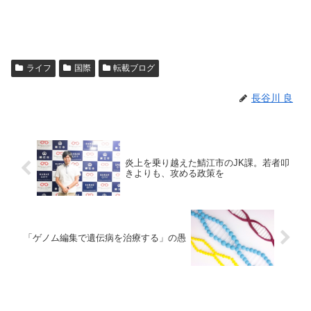
ライフ
国際
転載ブログ
長谷川 良
炎上を乗り越えた鯖江市のJK課。若者叩
きよりも、攻める政策を
「ゲノム編集で遺伝病を治療する」の愚