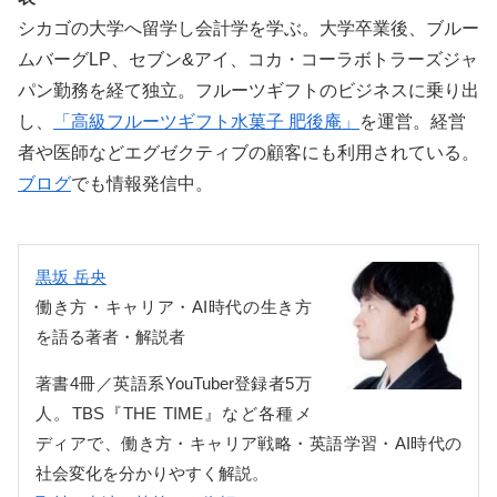
シカゴの大学へ留学し会計学を学ぶ。大学卒業後、ブルー
ムバーグLP、セブン&アイ、コカ・コーラボトラーズジャ
パン勤務を経て独立。フルーツギフトのビジネスに乗り出
し、
「高級フルーツギフト水菓子 肥後庵」
を運営。経営
者や医師などエグゼクティブの顧客にも利用されている。
ブログ
でも情報発信中。
黒坂 岳央
働き方・キャリア・AI時代の生き方
を語る著者・解説者
著書4冊／英語系YouTuber登録者5万
人。TBS『THE TIME』など各種メ
ディアで、働き方・キャリア戦略・英語学習・AI時代の
社会変化を分かりやすく解説。