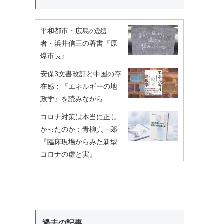
平和都市・広島の設計
者・浜井信三の著書『原
爆市長』
安保3文書改訂と中国の存
在感：『エネルギーの地
政学』を読みながら
コロナ対策は本当に正し
かったのか：青柳貞一郎
『臨床現場からみた新型
コロナの虚と実』
過去の記事