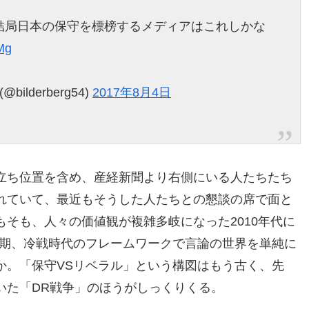
結局日本の保守を標榜するメディアはこれしかな
kMg
lderberg54)
2017年8月4日
立ち位置を含め、産経新聞より右側にいる人たちたち
れていて、最近もそうした人たちとの懇談の席で面と
そも、人々の価値観が複雑多岐になった2010年代に
和期、冷戦時代のフレームワークで言論の世界を単純に
か。「保守VSリベラル」という構図はもう古く、先
いた「DR戦争」のほうがしっくりくる。