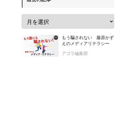
もう騙されない 藤原かず
えのメディアリテラシー
アゴラ編集部