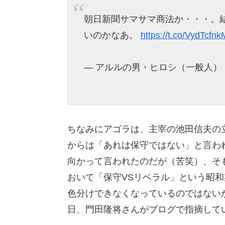
朝日新聞サマサマ商法か・・・。
いのかなあ。
https://t.co/VydTcfn
— アルルの男・ヒロシ（一般人） (@bi
ちなみにアゴラは、主宰の池田信夫の
からは「あれは保守ではない」と言わ
向かって言われたのだが（苦笑）、そも
おいて「保守VSリベラル」という昭
色分けできなくなっているのではない
日、門田隆将さんがブログで指摘して