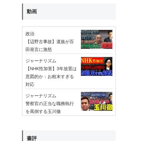
動画
政治
【辺野古事故】遺族が百
田発言に激怒
ジャーナリズム
【NHK性加害】3年放置は
意図的か：お粗末すぎる
対応
ジャーナリズム
警察官の正当な職務執行
を罵倒する玉川徹
書評