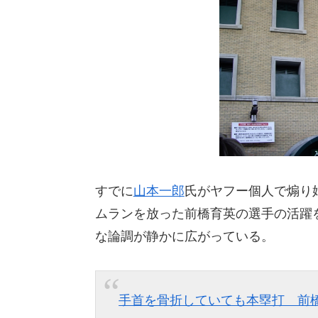
すでに
山本一郎
氏がヤフー個人で煽り
ムランを放った前橋育英の選手の活躍
な論調が静かに広がっている。
手首を骨折していても本塁打 前