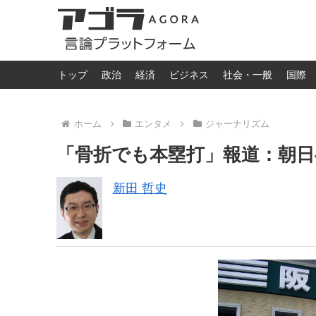
トップ
政治
経済
ビジネス
社会・一般
国際
ホーム
エンタメ
ジャーナリズム
「骨折でも本塁打」報道：朝
新田 哲史