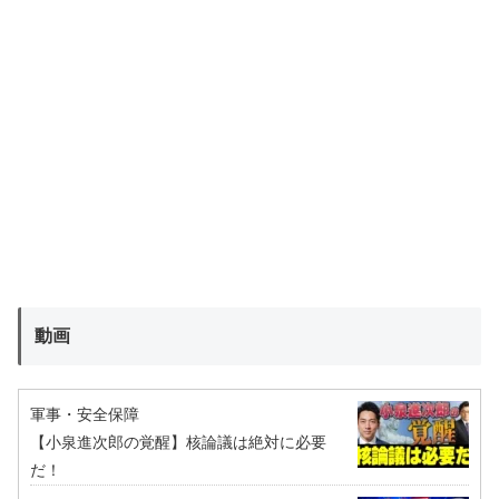
動画
軍事・安全保障
【小泉進次郎の覚醒】核論議は絶対に必要
だ！