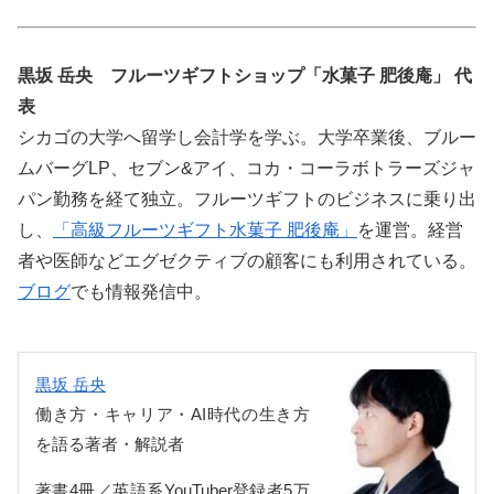
黒坂 岳央 フルーツギフトショップ「水菓子 肥後庵」 代
表
シカゴの大学へ留学し会計学を学ぶ。大学卒業後、ブルー
ムバーグLP、セブン&アイ、コカ・コーラボトラーズジャ
パン勤務を経て独立。フルーツギフトのビジネスに乗り出
し、
「高級フルーツギフト水菓子 肥後庵」
を運営。経営
者や医師などエグゼクティブの顧客にも利用されている。
ブログ
でも情報発信中。
黒坂 岳央
働き方・キャリア・AI時代の生き方
を語る著者・解説者
著書4冊／英語系YouTuber登録者5万