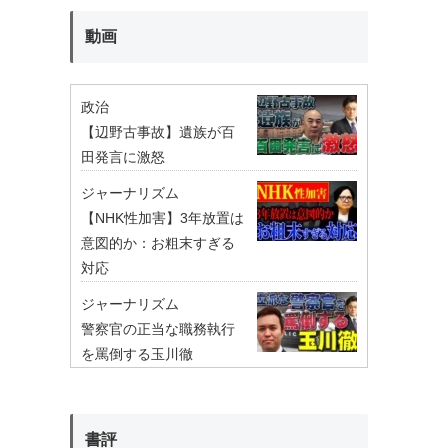
動画
政治
【辺野古事故】遺族が百
田発言に激怒
ジャーナリズム
【NHK性加害】3年放置は
意図的か：お粗末すぎる
対応
ジャーナリズム
警察官の正当な職務執行
を罵倒する玉川徹
書評