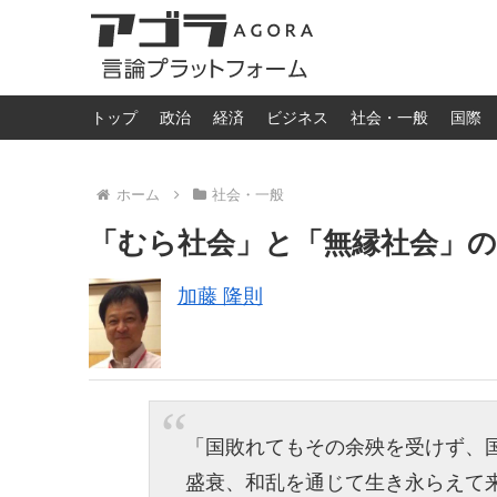
トップ
政治
経済
ビジネス
社会・一般
国際
ホーム
社会・一般
「むら社会」と「無縁社会」
加藤 隆則
「国敗れてもその余殃を受けず、
盛衰、和乱を通じて生き永らえて