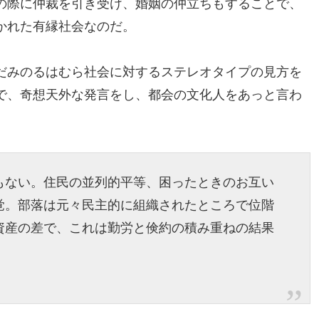
の際に仲裁を引き受け、婚姻の仲立ちもすることで、
かれた有縁社会なのだ。
だみのるはむら社会に対するステレオタイプの見方を
で、奇想天外な発言をし、都会の文化人をあっと言わ
もない。住民の並列的平等、困ったときのお互い
覚。部落は元々民主的に組織されたところで位階
資産の差で、これは勤労と倹約の積み重ねの結果