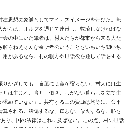
封建思想の象徴としてマイナスイメージを帯びた。無
人からは、オルグを通じて連帯し、救済しなければな
社会の中にいた筆者は、村人たちが都市から来る人た
も解らねえそんな余所者のいうことをいちいち聞いち
。用があるなら、村の親方や世話役を通して話をする
振りかざしても、言葉には命が宿らない。村人には生
たちは生まれ、育ち、働き、しがない暮らしを立て生
か求めていない」。共有する山の資源は均等に、公平
清算される。殺傷するな、盗むな、放火するな、恥を
であり、国の法律はこれに及ばない。この点、村の世話