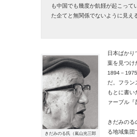
も中国でも幾度か飢饉が起こって
た企てと無関係でないように見え
日本ばかり
葉を見つけ
1894－1
だ。フラン
もとに書い
ァーブル『
きだみのる
る地域集団
きだみのる氏（嵐山光三郎