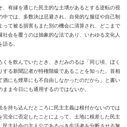
そ、有縁を通じた民主的な土壌があるとする逆転の視
の中では、多数決は忌避され、自発的な服従や自己制
よって被る損害もまた別の機会に清算され、どこまで
縁社会を覆うのは抽象的な法であり、いわゆる文化人
を語る。
ろくを飲んでいたとき、きだみのるは「同じ頃、ぼく
りする新聞記者が特権階級であることを知った。首相
て酒にも煙草にも不自由しなかったのだから」と書い
のまま今日にも通用するのではないか。
法を持ち込んだところに民主主義は根付かないのでは
を完全に否定したことによって、土地に根差した民主
、民主社会の主人公であるべき生活者を分断させる無