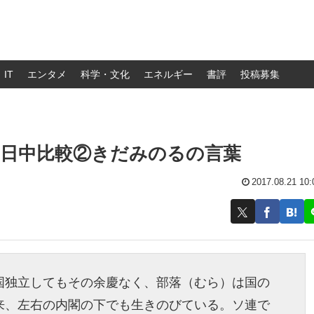
IT
エンタメ
科学・文化
エネルギー
書評
投稿募集
の日中比較②きだみのるの言葉
2017.08.21 10:
国独立してもその余慶なく、部落（むら）は国の
来、左右の内閣の下でも生きのびている。ソ連で