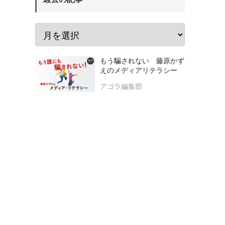
もう騙されない 藤原かず
えのメディアリテラシー
アゴラ編集部