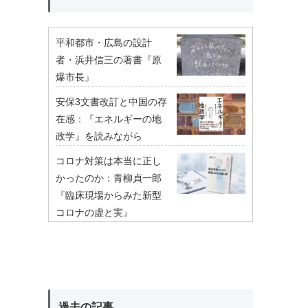
平和都市・広島の設計
者・浜井信三の著書『原
爆市長』
安保3文書改訂と中国の存
在感：『エネルギーの地
政学』を読みながら
コロナ対策は本当に正し
かったのか：青柳貞一郎
『臨床現場からみた新型
コロナの虚と実』
過去の記事