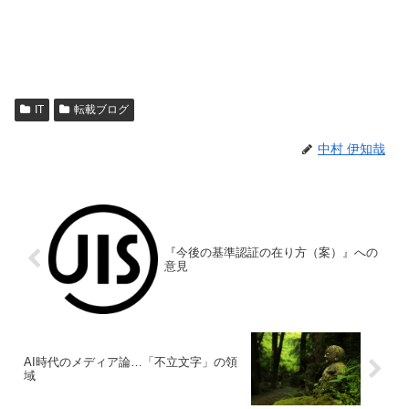
IT
転載ブログ
中村 伊知哉
『今後の基準認証の在り方（案）』への
意見
AI時代のメディア論…「不立文字」の領
域