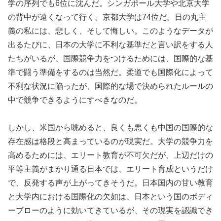
学の序列でも6位に沈んだ。シンガポール大学や北京大学
の背中が遠くなって行く。京都大学は74位だ。日の丸主
義の私には、悲しく、そして悔しい。このようなデータが
出るたびに、日本の大学に不利な基準だと言い訳をする人
たちがいるが、国際競争力をつけるためには、国際的な基
準で闘う準備をするのは当然だ。柔道でも国際化によって
不利な状況に陥ったが、国際的な場で決められたルールの
中で競争できるようにすべきなのだ。
しかし、米国から眺めると、良くも悪くも中国の国際的な
存在感は格段と高まっているのが現実だ。大学の競争力を
高めるためには、エリート教育が不可欠だが、上辺だけの
平等主義がまかり通る日本では、エリート育成というだけ
で、反発する声が上がってきそうだ。日本国内の甘い教育
と大学内における国際化の欠如は、日本という国のボディ
ーブローのように効いてきているが、その現実を認識でき