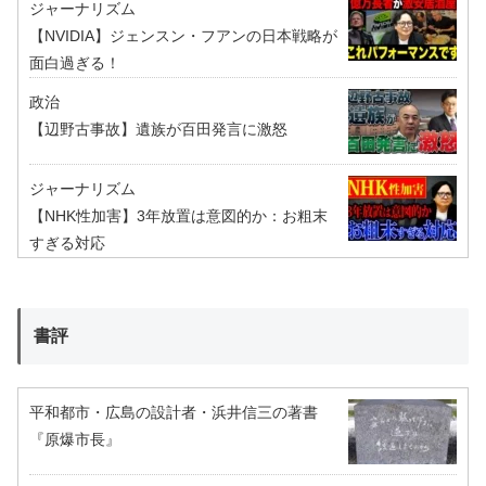
ジャーナリズム
【NVIDIA】ジェンスン・フアンの日本戦略が
面白過ぎる！
政治
【辺野古事故】遺族が百田発言に激怒
ジャーナリズム
【NHK性加害】3年放置は意図的か：お粗末
すぎる対応
書評
平和都市・広島の設計者・浜井信三の著書
『原爆市長』