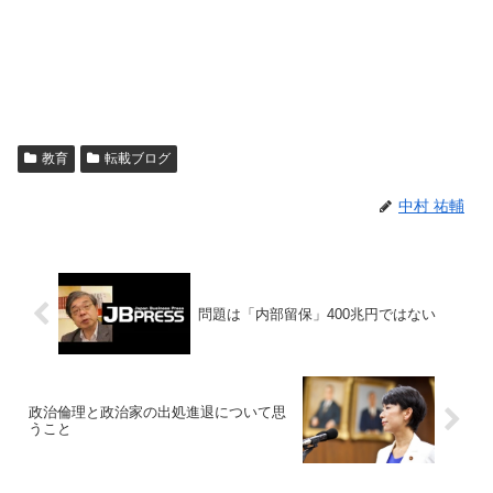
教育
転載ブログ
中村 祐輔
問題は「内部留保」400兆円ではない
政治倫理と政治家の出処進退について思
うこと