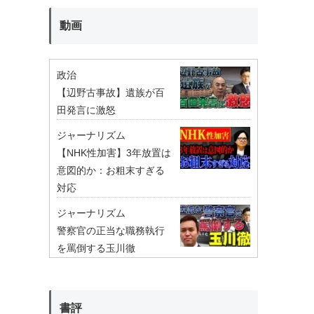
動画
政治
【辺野古事故】遺族が百
田発言に激怒
ジャーナリズム
【NHK性加害】3年放置は
意図的か：お粗末すぎる
対応
ジャーナリズム
警察官の正当な職務執行
を罵倒する玉川徹
書評