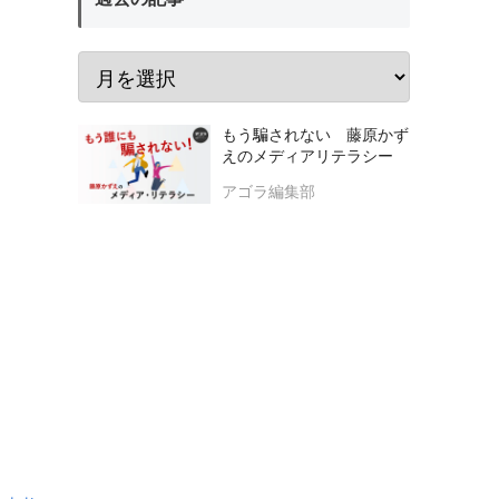
もう騙されない 藤原かず
えのメディアリテラシー
アゴラ編集部