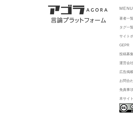
MEN
著者一
タグ一
サイト
GEPR
投稿募
運営会
広告掲
お問合
免責事
本サイ