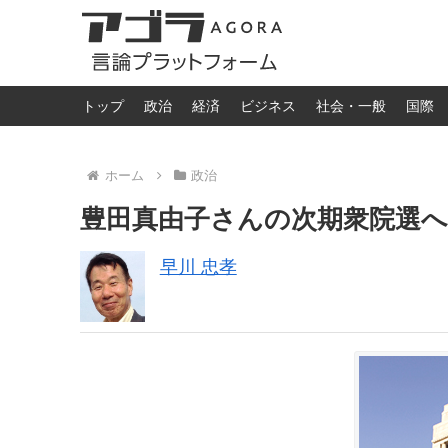
トップ
政治
経済
ビジネス
社会・一般
国際
ホーム
政治
豊田真由子さんの次期衆院選
早川 忠孝