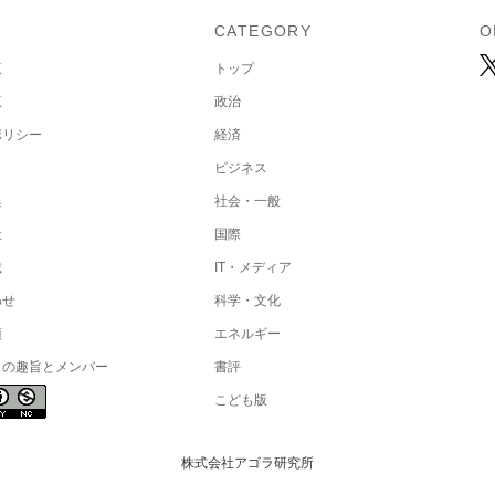
U
CATEGORY
O
覧
トップ
覧
政治
ポリシー
経済
ビジネス
集
社会・一般
社
国際
載
IT・メディア
わせ
科学・文化
項
エネルギー
トの趣旨とメンバー
書評
こども版
株式会社アゴラ研究所