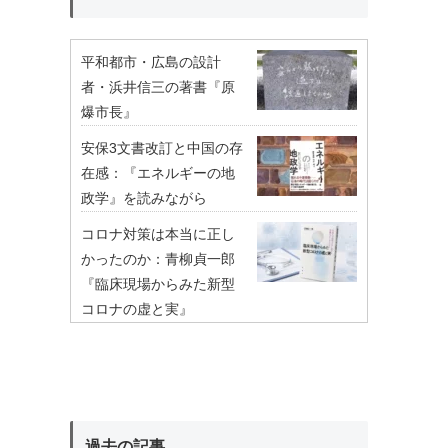
平和都市・広島の設計
者・浜井信三の著書『原
爆市長』
安保3文書改訂と中国の存
在感：『エネルギーの地
政学』を読みながら
コロナ対策は本当に正し
かったのか：青柳貞一郎
『臨床現場からみた新型
コロナの虚と実』
過去の記事