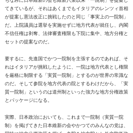
ちなみに日本維新の会も維新八策以来「一院制」を提案し
てきているが、それはあくまでもイタリアのレンツィ首相
が提案し憲法改正に挑戦したのと同じ「事実上の一院制」
だ。上院議員は選挙を実施せずに地方代表が就任し、内閣
不信任権は剥奪、法律審査権限も下院に集中、地方分権と
セットの提案なのだ。
要するに、先進国でかつ一院制を主張するのであれば、そ
れはイタリアが挑戦したように、一院は地方代表とし権限
を厳格に制限する「実質一院制」とするのが世界の常識な
のだ。そして参院を地方代表の院とするわけだから、「実
質一院制」というのは道州制といった強力な地方分権政策
とパッケージになる。
実際、日本政治においても、これまで一院制（実質一院
制）を掲げてきた日本維新の会やかつてのみんなの党は、