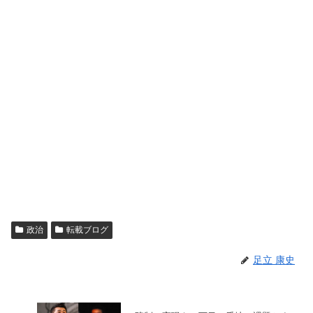
政治
転載ブログ
足立 康史