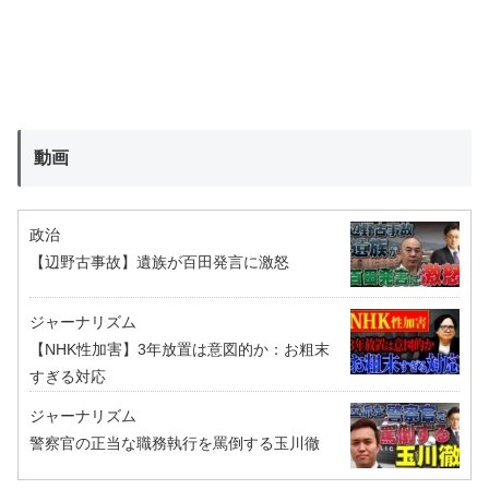
動画
政治
【辺野古事故】遺族が百田発言に激怒
ジャーナリズム
【NHK性加害】3年放置は意図的か：お粗末
すぎる対応
ジャーナリズム
警察官の正当な職務執行を罵倒する玉川徹