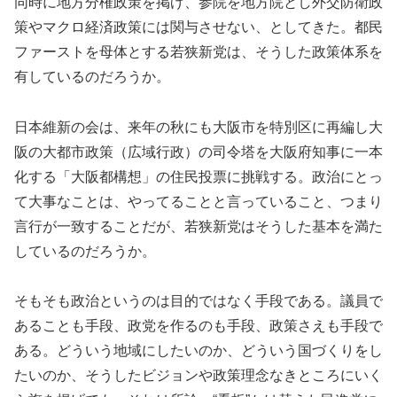
同時に地方分権政策を掲げ、参院を地方院とし外交防衛政
策やマクロ経済政策には関与させない、としてきた。都民
ファーストを母体とする若狭新党は、そうした政策体系を
有しているのだろうか。
日本維新の会は、来年の秋にも大阪市を特別区に再編し大
阪の大都市政策（広域行政）の司令塔を大阪府知事に一本
化する「大阪都構想」の住民投票に挑戦する。政治にとっ
て大事なことは、やってることと言っていること、つまり
言行が一致することだが、若狭新党はそうした基本を満た
しているのだろうか。
そもそも政治というのは目的ではなく手段である。議員で
あることも手段、政党を作るのも手段、政策さえも手段で
ある。どういう地域にしたいのか、どういう国づくりをし
たいのか、そうしたビジョンや政策理念なきところにいく