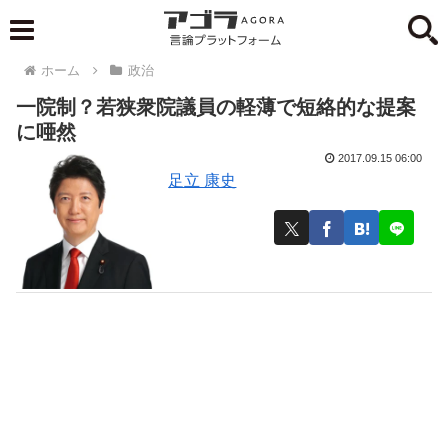
ホーム
政治
一院制？若狭衆院議員の軽薄で短絡的な提案
に唖然
2017.09.15 06:00
足立 康史